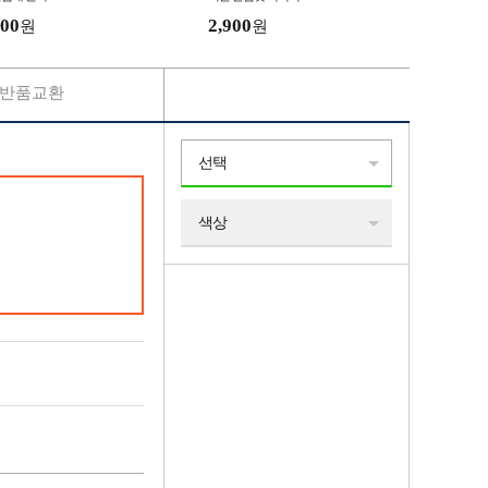
00
2,900
원
원
반품교환
선택
색상