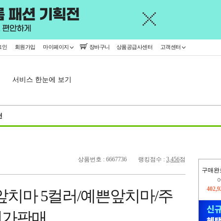
그인
회원가입
마이페이지
장바구니
상품공급사센터
고객센터
서비스 한눈에 보기
천
상품번호 : 6667736
랭킹점수 :
3,456
점
구매완
오늘
439,
앞치마 5컬러/예쁜앞치마/주
402,
저가판매