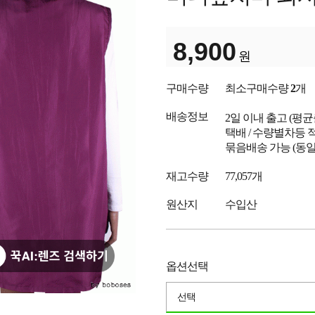
8,900
원
구매수량
최소구매수량
2
개
배송정보
2일 이내 출고
(평
택배 / 수량별차등 
묶음배송 가능 (동일
재고수량
77,057개
원산지
수입산
옵션선택
선택