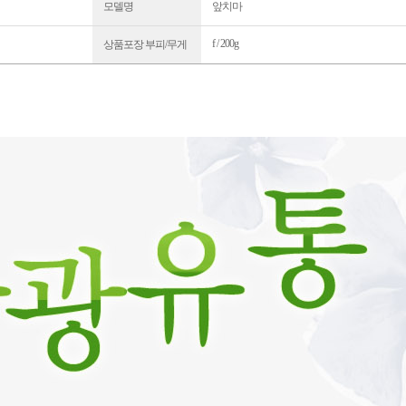
모델명
앞치마
f / 200g
상품포장 부피/무게