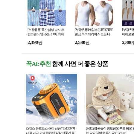
[부광유통]국산 남성 남자 트
[부광유통]제임스딘/BYC/TRY
[부광유
렁크팬티 연색진색 1매 최저
런닝 백색 메리야스 모음 나
에어로쿨
가판매
시/반팔런닝 최저가판매
런닝/시
2,390
2,580
2,800
원
원
매
꾹AI:추천
함께 사면 더 좋은 상품
스위스 몽크로스 허리 선풍기 M336 휴
[히트템] 곰돌이 망토담요 후드 담요 
대용 미니 고속 클립팬 탁상 선풍기 목
는 담요 귀여운 후드담요 3color