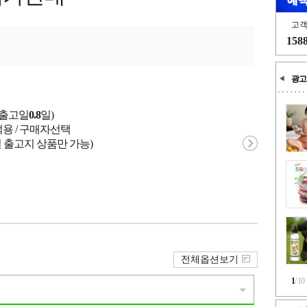
고
158
광고
균출고일
0.8
일)
적용 / 구매자선택
 출고지 상품만 가능)
전체옵션보기
1
/
10