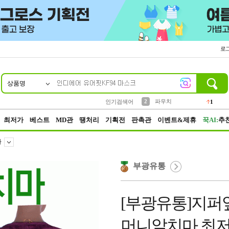
로
상품명
10
1
4
5
6
7
8
9
키링
선풍기
말랑이
키캡
텀블러
가방
양말
양산
1
1
5
2
2
2
파우치
인기검색어
1
3
모자
2
최저가
베스트
MD관
땡처리
기획전
판촉관
이벤트&제휴
꾹AI:
추
마
부광유통
[부광유통]지퍼
머니앞치마 최