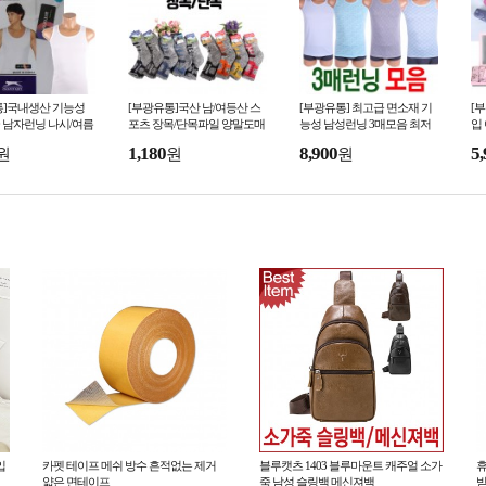
통]국내생산 기능성
[부광유통]국산 남/여등산 스
[부광유통] 최고급 면소재 기
[
 남자런닝 나시/여름
포츠 장목/단목파일 양말도매
능성 남성런닝 3매모음 최저
입
원한쿨나시 최저가판
최저가판매
가판매
판
1,180
8,900
5,
원
원
원
입
카펫 테이프 메쉬 방수 흔적없는 제거
블루캣츠 1403 블루마운트 캐주얼 소가
휴
얇은 면테이프
죽 남성 슬링백 메신져백
받