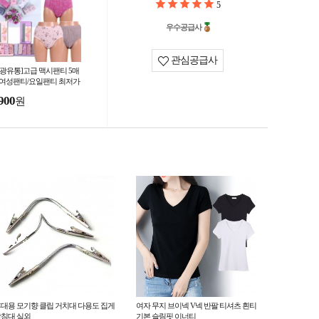
5
우수공급사
관심공급사
부광유통]고급 맥시팬티 5매
 여성팬티/요일팬티 최저가
매
900
원
대용 모기향 클립 거치대 다용도 집게
여자 무지 브이넥 V넥 반팔 티셔츠 흰티
침대 실외
기본 슬림핏 이너티