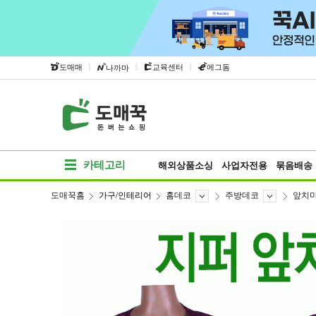
|
|
|
도매매
교육센터
에그돔
나까마
카테고리
해외상품소싱
사업자전용
묶음배송
도매꾹홈
가구/인테리어
홈데코
주방데코
앞치