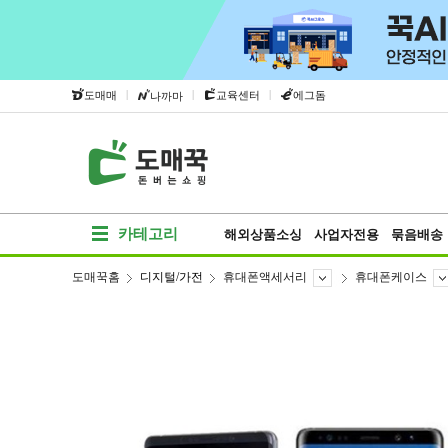
|
|
|
도매매
교육센터
에그돔
나까마
카테고리
해외상품소싱
사업자전용
묶음배송
도매꾹홈
디지털/가전
휴대폰액세서리
휴대폰케이스