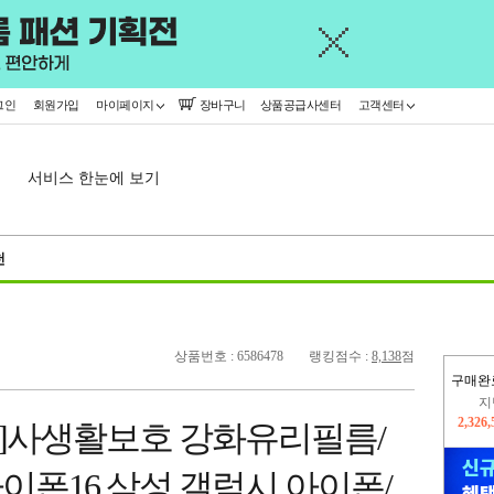
그인
회원가입
마이페이지
장바구니
상품공급사센터
고객센터
서비스 한눈에 보기
천
상품번호 : 6586478
랭킹점수 :
8,138
점
구매완
이
2,290
시]사생활보호 강화유리필름/
지
2,326
이폰16 삼성 갤럭시 아이폰/