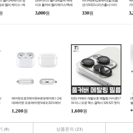
리즈 출시]맥세이프 방
[S26시리즈 출시]메탈릭 맥세
하나텍]9H강화유리(벌크)옵
맥
범퍼 젤리 케이스 / 에
이프 풀커버 젤리케이스/맥세
션가X/S25시리즈출시/ 아이
거
 아이폰 17프로 에어/S
이프 마그네틱TPU케이스/S23
폰/ 삼성A시리즈외 전기종
3,000
330
3,
원
원
원
라
울트라 S22울트라
아
에어팟프로3/에어팟4세대/에어팟 1 2세
탄탄 카메라 개별보호 메탈링 아이폰17
[
이
대/에어팟 프로/에어팟3세대 2021/에어
16 미니 프로 맥스 갤럭시 S26 S25 엣지
벌
팟프로2클리어 TPU 젤리케이스
플립 폴드 플러스 울트라
3
1,200
1,600
*
원
원
 (
0
)
상품문의 (
23
)