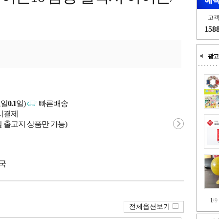
고
158
광고
고일
0.1
일)
빠른배송
문시결제
 출고지 상품만 가능)
중국
1
/
9
전체옵션보기