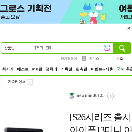
로
상품명
10
1
4
5
6
7
8
9
파우치
등산
벨트
실리콘
양말
모자
양산
여성패션
152
395
555
12
1
1
5
3
2
케이스
인기검색어
12
3
생수
454
최저가
베스트
MD관
땡처리
기획전
판촉관
이벤트&제휴
꾹AI:
추
가죽케이스
newmind0125
[S26시리즈 출
아이폰13미니 아