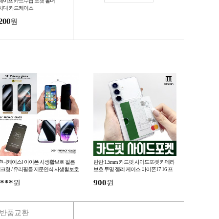
세이프 카드수납 포켓 홀더
치대 카드케이스
200
원
후니케이스] 아이폰 사생활보호 필름
탄탄 1.5mm 카드핏 사이드포켓 카메라
크형 / 유리필름 지문인식 사생활보호
보호 투명 젤리 케이스 아이폰17 16 프
종 모음 -사업자전용-
로 맥스 갤럭시S26 S25 A37 M17
***
900
원
원
반품교환