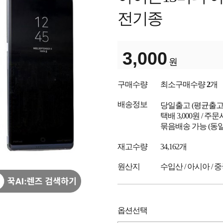
전기종
3,000
원
구매수량
최소구매수량
2
개
배송정보
당일출고
(평균출
택배 3,000원 / 주
묶음배송 가능 (동일
재고수량
34,162개
원산지
수입산 / 아시아 / 
옵션선택