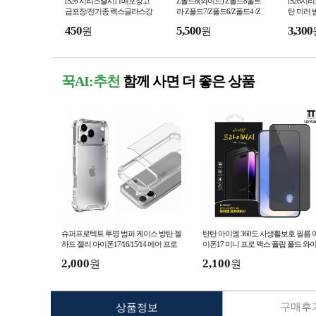
[S26 시리즈출시] 1매포장고
Z폴드8(와이드) Z폴드8울트
[S26시
급포장/전기종 렉스글라스강
라 Z폴드7/Z폴드6/Z폴드4 /Z
탄 미러 
화유리/a166/m366 /S25엣지/아
폴드5 힌지보호 파스텔컬러
어쿠션 /
450
5,500
3,300
원
원
이폰16프로
하드케이스/Z폴드6 힌지보
25 울트
꾹AI:추천
함께 사면 더 좋은 상품
슈퍼프로텍트 투명 범퍼 케이스 방탄 젤
탄탄 아이엠 360도 사생활보호 필름 
하드 젤리 아이폰17/16/15/14 에어 프로
이폰17 미니 프로 맥스 플립 폴드 와
맥스 플러스 e 에어쿠션
드 S26 플러스 울트라 노트
2,000
2,100
원
원
구매후기
상품정보