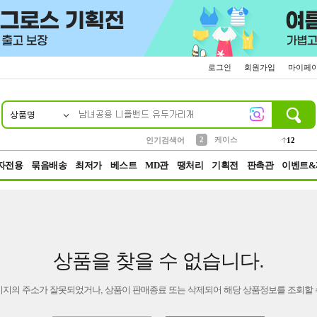
로그인
회원가입
마이페
상품명
10
1
4
5
6
7
8
9
파우치
등산
벨트
실리콘
양말
모자
양산
여성패션
152
395
555
12
1
1
5
3
2
케이스
인기검색어
12
3
생수
454
자전용
묶음배송
최저가
베스트
MD관
땡처리
기획전
판촉관
이벤트&
상품을 찾을 수 없습니다.
이지의 주소가 잘못되었거나, 상품이 판매종료 또는 삭제되어 해당 상품정보를 조회할 