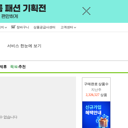
이지
장바구니
상품공급사센터
고객센터
서비스 한눈에 보기
제휴
꾹AI:
추천
구매완료 상품수
지난주
2,326,527
상품
이번주
2,228,602
상품
수 없습니다