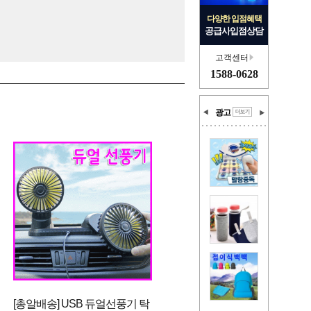
다양한 입점혜택
공급사입점상담
고객센터
1588-0628
광고
[총알배송] USB 듀얼선풍기 탁