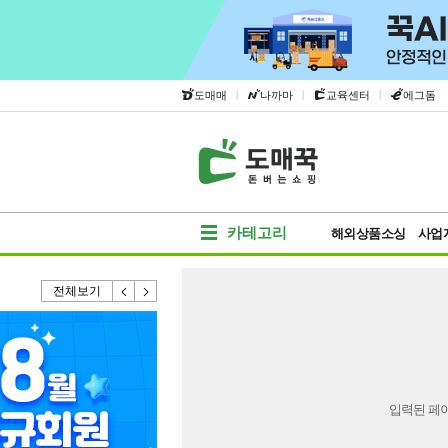
|
|
|
도매매
나까마
교육센터
에그돔
카테고리
해외상품소싱
사업
전체보기
입력된 페