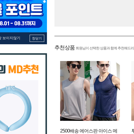
창 보이지않기
창닫기
추천상품
회원님이 선택한 상품과 함께 추천해드리
2500배송 에어스판 아이스 메