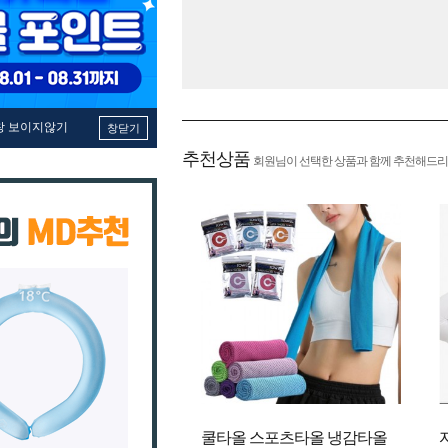
창 보이지않기
창닫기
추천상품
회원님이 선택한 상품과 함께 추천해드리
쿨타올 스포츠타올 냉감타올