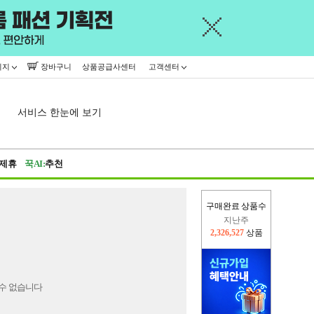
이지
장바구니
상품공급사센터
고객센터
서비스 한눈에 보기
제휴
꾹AI:
추천
구매완료 상품수
지난주
2,326,527
상품
이번주
2,310,935
상품
수 없습니다