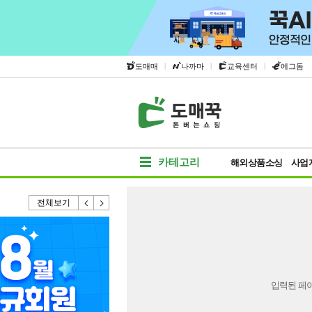
|
|
|
도매매
나까마
교육센터
에그돔
카테고리
해외상품소싱
사업
전체보기
입력된 페