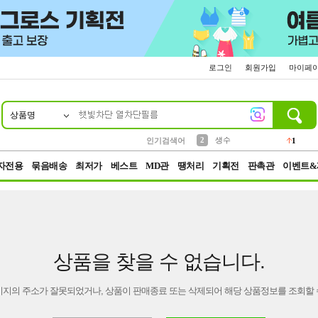
로그인
회원가입
마이페
상품명
10
1
4
5
6
7
8
9
벨트
파우치
등산
실리콘
양말
여성패션
장갑
led
4
3
1
2
4
1
2
생수
인기검색어
1
3
케이스
1
자전용
묶음배송
최저가
베스트
MD관
땡처리
기획전
판촉관
이벤트&
상품을 찾을 수 없습니다.
이지의 주소가 잘못되었거나, 상품이 판매종료 또는 삭제되어 해당 상품정보를 조회할 