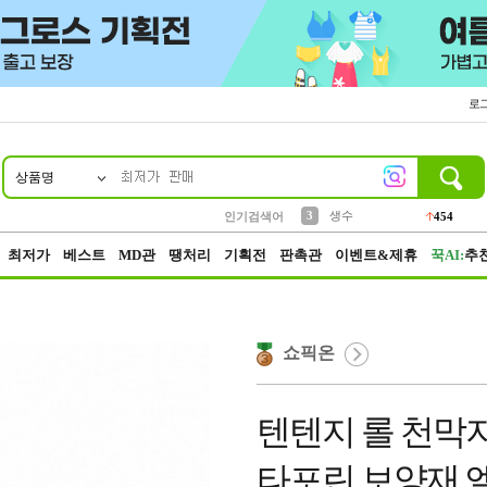
로
상품명
10
1
2
3
6
7
8
9
파우치
케이스
생수
실리콘
양말
모자
양산
여성패션
454
555
12
12
1
1
5
3
4
등산
인기검색어
152
5
벨트
395
최저가
베스트
MD관
땡처리
기획전
판촉관
이벤트&제휴
꾹AI:
추
쇼픽온
텐텐지 롤 천막지 
타포린 보양재 