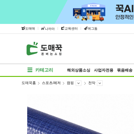
|
|
|
도매매
교육센터
에그돔
나까마
카테고리
해외상품소싱
사업자전용
묶음배송
도매꾹홈
스포츠/레저
캠핑
천막