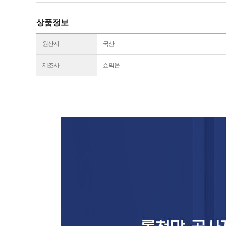
상품정보
원산지
국산
제조사
쇼픽온