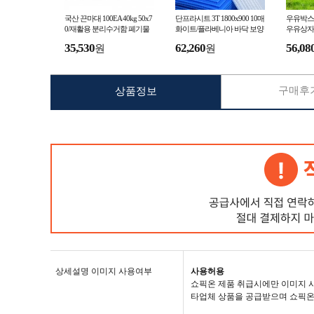
국산 끈마대 100EA 40kg 50x7
단프라시트 3T 1800x900 10매
우유박스
0/재활용 분리수거함 폐기물
화이트/플라베니아 바닥 보양
우유상자
포대 마대자루 봉투 쌀 농산물
재 플로베니아 PVC 플라스틱
35,530
62,260
56,08
원
원
포장 모래 쓰레기
골판지 패드 PP시트
구매후기
상품정보
상세설명 이미지 사용여부
사용허용
쇼픽온 제품 취급시에만 이미지 
타업체 상품을 공급받으며 쇼픽온