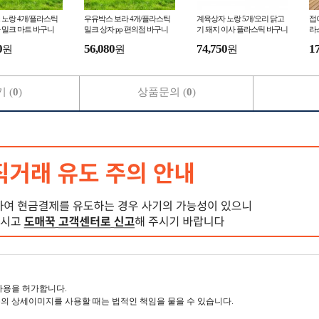
 노랑 4개/플라스틱
우유박스 보라 4개/플라스틱
계육상자 노랑 5개/오리 닭고
접
 밀크 마트 바구니
밀크 상자 pp 편의점 바구니
기 돼지 이사 플라스틱 바구니
라
농산물 PVC 시장 정육 마트 업
테
0
56,080
74,750
1
원
원
원
소용 다용도 박스
행
 (
0
)
상품문의 (
0
)
사용을 허가합니다.
의 상세이미지를 사용할 때는 법적인 책임을 물을 수 있습니다.