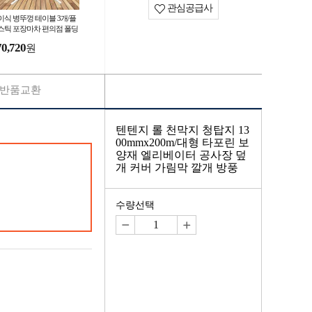
관심공급사
이식 병뚜껑 테이블 3개/플
스틱 포장마차 편의점 폴딩
이블 포차 캠핑 파라솔 간이
70,720
원
사 이동식 탁자
반품교환
텐텐지 롤 천막지 청탑지 13
00mmx200m/대형 타포린 보
양재 엘리베이터 공사장 덮
개 커버 가림막 깔개 방풍
수량선택