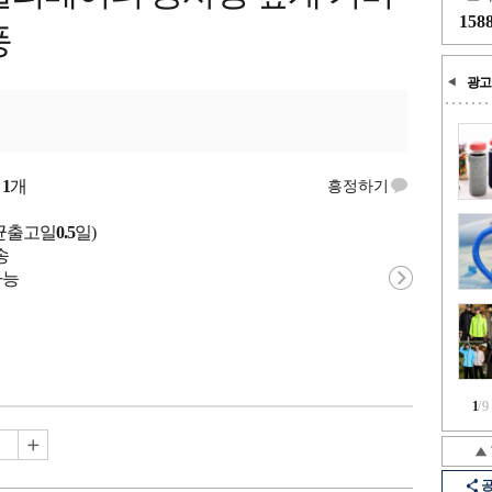
158
풍
광고
량
1
개
흥정하기
균출고일
0.5
일)
송
가능
1
/
9