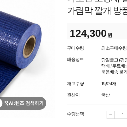
가림막 깔개 방
124,300
원
구매수량
최소구매수
배송정보
당일출고
(평
택배 / 무료배
묶음배송 불
재고수량
19,974개
원산지
국산
수량선택