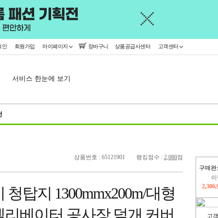
그인
회원가입
마이페이지
장바구니
상품공급사센터
고객센터
서비스 한눈에 보기
천
상품번호 : 65121901
랭킹점수 :
2,080
점
구매완
이
2,306
지
청탑지 1300mmx200m/대형
2,326
엘리베이터 공사장 덮개 커버
고