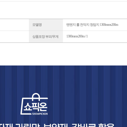
모델명
텐텐지 롤 천막지 청탑지 1300mmx200m
1300mmx200m / 1
상품포장 부피/무게