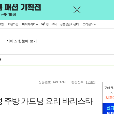
그인
회원가입
마이페이지
장바구니
상품공급사센터
고객센터
서비스 한눈에 보기
천
상품번호 : 64963999
랭킹점수 :
1,790
점
구매완
이
2,232
성 주방 가드닝 요리 바리스타
지
2,326