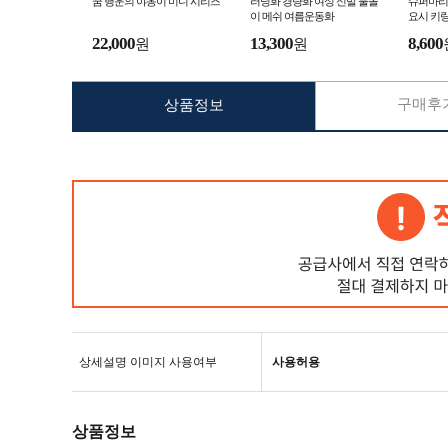
꿈 행운의 야옹이 미니 시리즈
러닝화 경량화 여성 신발 물놀
슈퍼마리
이 메쉬 여름운동화
요시 키링
22,000
13,300
8,600
원
원
구매후기
상품정보
상세설명 이미지 사용여부
사용허용
상품정보