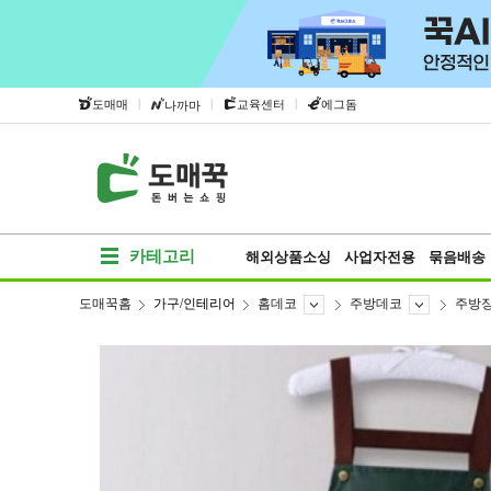
|
|
|
도매매
교육센터
에그돔
나까마
카테고리
해외상품소싱
사업자전용
묶음배송
도매꾹홈
가구/인테리어
홈데코
주방데코
주방