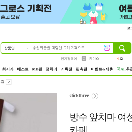
로
상품명
10
1
4
5
6
7
8
9
파우치
등산
벨트
실리콘
양말
모자
양산
여성패션
152
395
555
12
1
1
5
3
2
케이스
인기검색어
12
3
생수
454
최저가
베스트
MD관
땡처리
기획전
판촉관
이벤트&제휴
꾹AI:
추
장갑
clickthree
방수 앞치마 여
카페