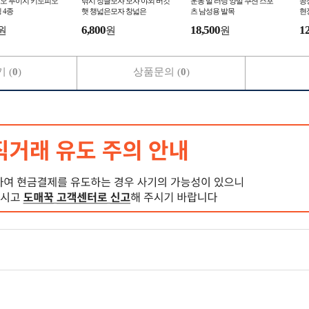
오 루이지 키노피오
낚시 정글모자 모자 야외 버킷
운동 말 러닝 양말 쿠션 스포
공
 4종
햇 챙넓은모자 창넓은
츠 남성용 발목
현
6,800
18,500
1
원
원
원
 (
0
)
상품문의 (
0
)