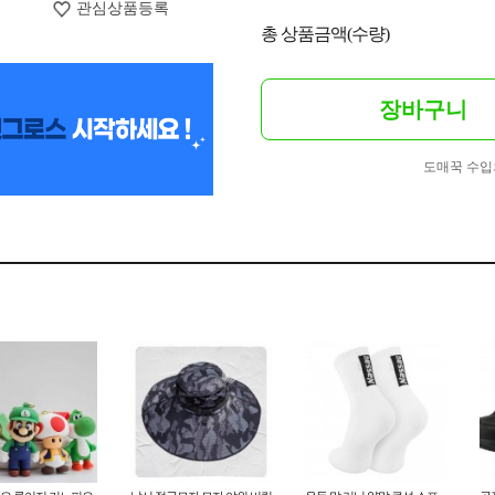
관심상품등록
총 상품금액(수량)
장바구니
도매꾹 수입