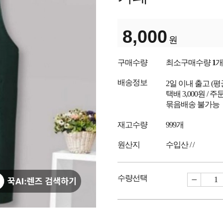
8,000
원
구매수량
최소구매수량
1
개
배송정보
2일 이내 출고
(
택배 3,000원 /
묶음배송 불가능
재고수량
999개
원산지
수입산 / /
수량선택