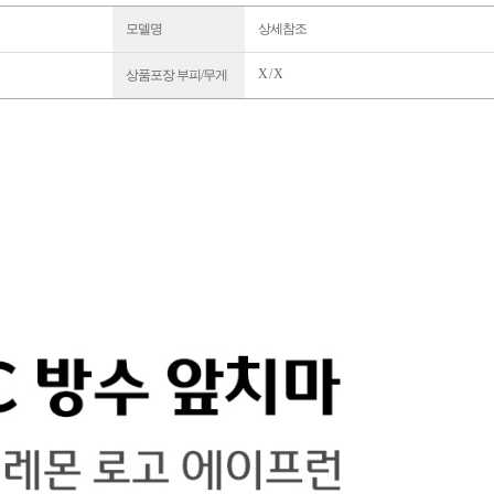
모델명
상세참조
X / X
상품포장 부피/무게