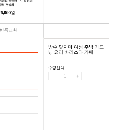
장신발 안전화 다이얼 방한
장화 건설화
26,000
원
반품교환
방수 앞치마 여성 주방 가드
닝 요리 바리스타 카페
수량선택