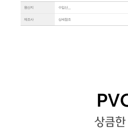
원산지
수입산__
제조사
상세참조