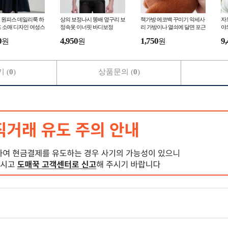
 원피스 데일리룩 하
상의 보정나시 똥배 옆구리 보
책가방 에코백 꾸미기 악세사
자
 소매 디자인 여성스
정속옷 이너핏 바디보정
리 가방이나 열쇠에 달면 포근
야
리여리한 드레스
한 분위기를 더해주는 카피바
버
0
4,950
1,750
9,
원
원
원
라 키링
조
 (
0
)
상품문의 (
0
)