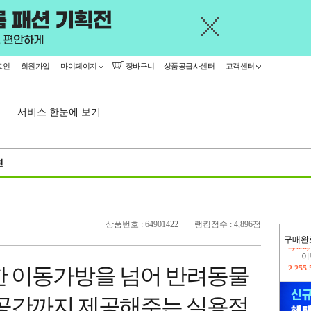
그인
회원가입
마이페이지
장바구니
상품공급사센터
고객센터
서비스 한눈에 보기
천
상품번호 : 64901422
랭킹점수 :
4,896
점
구매완
이
2,255
한 이동가방을 넘어 반려동물
지
2,326
 공간까지 제공해주는 실용적