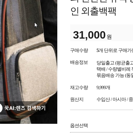
인 외출백팩
31,000
원
구매수량
5
개 단위로 구매가
배송정보
당일출고
(평균출
택배 / 수량별비례 
묶음배송 가능 (동
재고수량
9,999개
원산지
수입산 / 아시아 / 
옵션선택