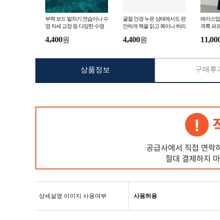
부력 보드 발차기 연습이나 수
굴절 안경 누운 상태에서도 편
레이스업
영 자세 교정 등 다양한 수영
안하게 책을 읽고 목이나 허리
객룩 퍼프
연습에 활용할 수 있는 보조
에 부담을 주지 않고 자세 유
러운 여
4,400
4,400
11,00
원
원
장비
지
구매후기
상품정보
상세설명 이미지 사용여부
사용허용