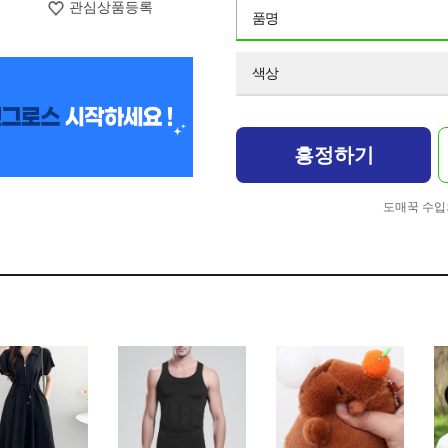
관심상품등록
품명
색상
흥정하기
도매꾹 수입