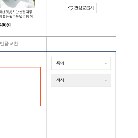
관심공급사
외선 햇빛 차단 썬캡 각종
외 활동 필수품 넓은 챙 커
 모자 사계절 사용 사이즈
400
원
절 가능
반품교환
품명
색상