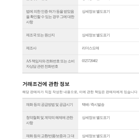
법에 의한 인증·허가 등을 받았음
상세정보 별도표기
을 확인할 수 있는 경우 그에 대한
사항
제조국 또는 원산지
상세정보 별도표기
제조사
리더스도매
0325720402
A/S 책임자와 전화번호 또는 소비
자상담 관련 전화번호
거래조건에 관한 정보
해당 판매자가 직접 작성한 내용으로, 이에 관한 책임은 판매자에게 있습니다
재화 등의 공급방법 및 공급시기
택배 / 즉시발송
청약철회 및 계약의 해제에 관한
상세정보 별도표기
사항
재화 등의 교환/반품/보증과 그 대
상세정보 별도표기