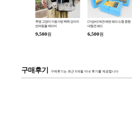
] 강아지배변패드/강아지
투명 고양이 이동가방 백팩 강아지
[가성비] 애견 배변 패드/소형 중형
드/반려견배변패드 당
반려동물 캐리어
대형견 패드
9,500
6,500
원
원
구매후기
구매후기는 최근 6개월 이내 후기를 제공합니다