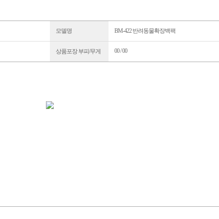
모델명
BM-422 반려동물확장백팩
00 / 00
상품포장 부피/무게