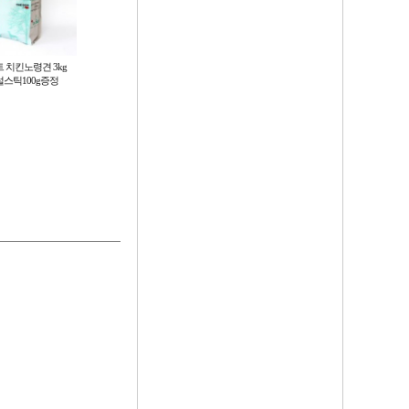
 치킨노령견 3kg
강아지 안전문 애견 울타리 펜스 반
[월드온] 반려동물 발바닥 배변봉투
스틱100g증정
려견 고양이문 방묘창 2컬러
애완동물 애견 펫티켓 똥추 풉백 생
분해성 배변용품 15매 1롤
9,680
150
원
원