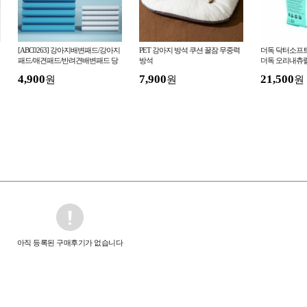
[ABC0263] 강아지배변패드/강아지
PET 강아지 방석 쿠션 꿀잠 무중력
더독 닥터소프트
패드/애견패드/반려견배변패드 당
방석
더독 오리내츄럴
일발송
4,900
7,900
21,500
원
원
원
아직 등록된 구매후기가 없습니다