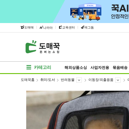
|
|
|
도매매
교육센터
에그돔
나까마
카테고리
해외상품소싱
사업자전용
묶음배송
도매꾹홈
취미/도서
반려동물
이동장/외출용품