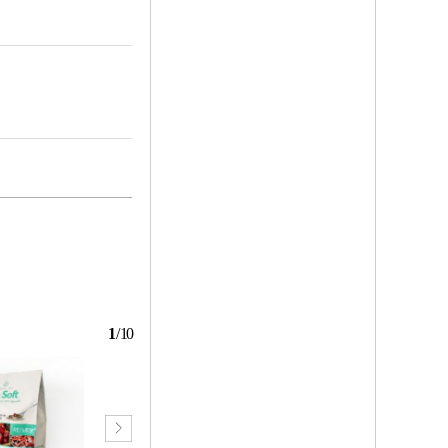
1
/
10