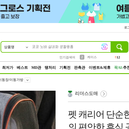
로
상품명
10
1
4
5
6
7
8
9
파우치
등산
벨트
실리콘
양말
모자
양산
여성패션
152
395
555
12
1
1
5
3
2
케이스
인기검색어
12
3
생수
454
최저가
베스트
MD관
땡처리
기획전
판촉관
이벤트&제휴
꾹AI:
추
이동장/이동가방
리더스도매
펫 캐리어 단순
의 편안한 휴식