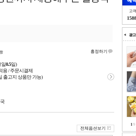
고
158
광고
능
흥정하기
고일
0.5
일)
적용 / 주문시결제
일 출고지 상품만 가능)
중국
1
/
9
전체옵션보기