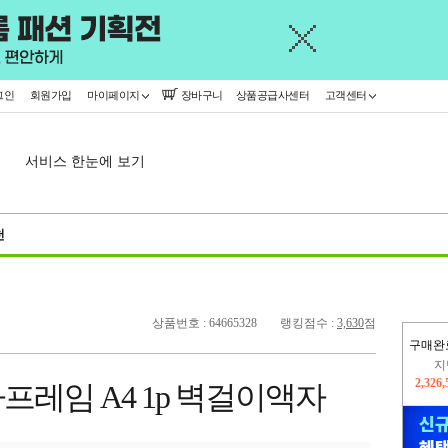
그인
회원가입
마이페이지
장바구니
상품공급사센터
고객센터
서비스 한눈에 보기
천
상품번호 : 64665328
랭킹점수 :
3,630
점
구매완
이
2,239
레임 A4 1p 벽걸이액자
지
2,326