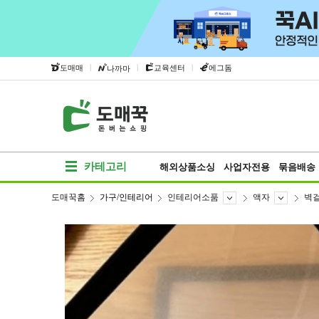
|
|
|
도매매
교육센터
에그돔
나까마
카테고리
해외상품소싱
사업자전용
묶음배송
도매꾹홈
가구/인테리어
인테리어소품
액자
벽