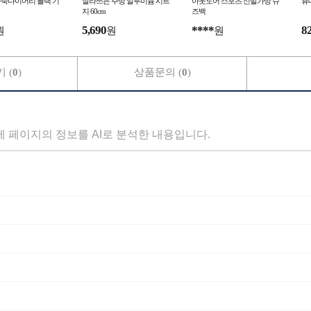
 가죽다이어리 블랙 기
잘라쓰는 주방 알루미늄 시트
아웃도어 스포츠 신발가방 슈
휴
지 60cm
즈백
5,690
****
8
원
원
원
 (
0
)
상품문의 (
0
)
세 페이지의 정보를 AI로 분석한 내용입니다.