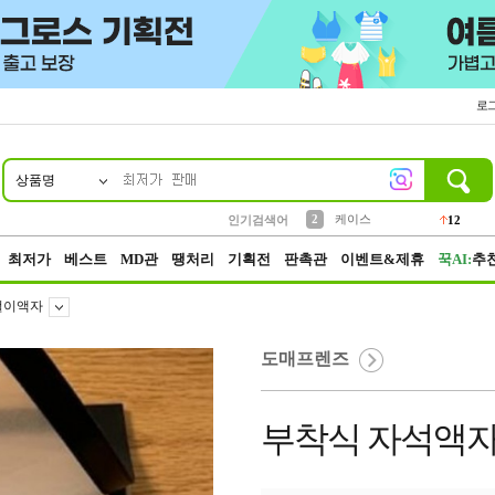
로
상품명
10
1
4
5
6
7
8
9
파우치
등산
벨트
실리콘
양말
모자
양산
여성패션
152
395
555
12
1
1
5
3
2
케이스
인기검색어
12
3
생수
454
최저가
베스트
MD관
땡처리
기획전
판촉관
이벤트&제휴
꾹AI:
추
걸이액자
도매프렌즈
부착식 자석액자프