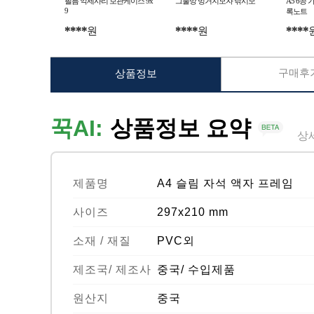
필름 악세사리 보관케이스 9x
그물망 벙거지모자 낚시모
A5 6공
9
록노트
****
****
****
원
원
구매후기
상품정보
꾹AI:
상품정보 요약
상
제품명
A4 슬림 자석 액자 프레임
사이즈
297x210 mm
소재 / 재질
PVC외
제조국/ 제조사
중국/ 수입제품
원산지
중국