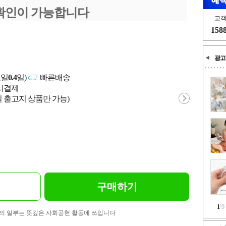
확인이 가능합니다
고
158
광고
고일
0.4
일)
빠른배송
문시결제
 출고지 상품만 가능)
구매하기
1
/
9
의 일부는 뜻깊은 사회공헌 활동에 쓰입니다