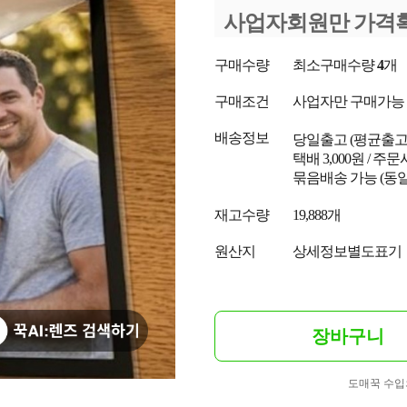
사업자회원만 가격
구매수량
최소구매수량
4
개
구매조건
사업자만 구매가능
배송정보
당일출고
(평균출
택배 3,000원 / 주
묶음배송 가능 (동일
재고수량
19,888개
원산지
상세정보별도표기
장바구니
도매꾹 수입