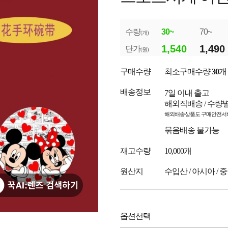
수량
30~
70~
(개)
1,540
1,490
단가
(원)
구매수량
최소구매수량
30
개
배송정보
7일 이내 출고
해외직배송 / 수량
해외배송상품도 구매안전서비
묶음배송 불가능
재고수량
10,000개
원산지
수입산 / 아시아 / 
옵션선택