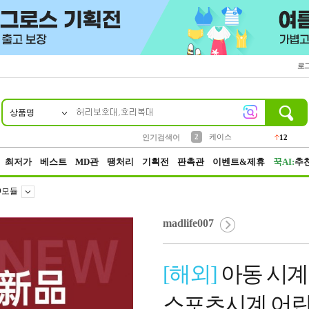
로
상품명
10
1
4
5
6
7
8
9
파우치
등산
벨트
실리콘
양말
모자
양산
여성패션
152
395
555
12
1
1
5
3
2
케이스
인기검색어
12
3
생수
454
최저가
베스트
MD관
땡처리
기획전
판촉관
이벤트&제휴
꾹AI:
추
D모듈
madlife007
[해외]
아동 시계
스포츠시계 어린이