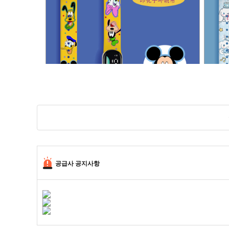
노란색-미키 도날드 덕 (머리)
공급사 공지사항