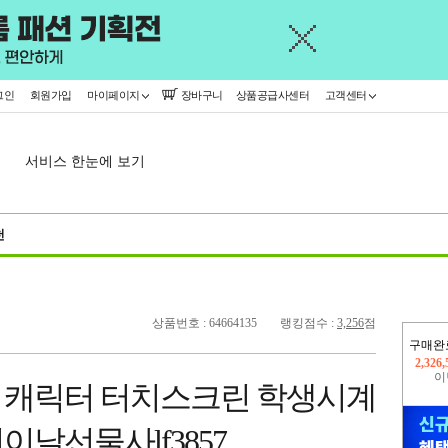
그인
회원가입
마이페이지
장바구니
상품공급사센터
고객센터
서비스 한눈에 보기
천
상품번호 : 64664135
랭킹점수 :
3,256
점
구매완
이
2,225
 캐릭터 터치스크린 학생시계
지
2,326
날선물사lf3857