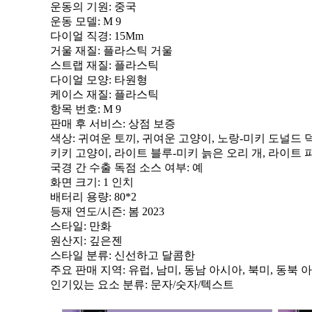
운동의 기원
: 중국
운동 모델
: M 9
다이얼 직경
: 15Mm
거울 재질
: 플라스틱 거울
스트랩 재질
: 플라스틱
다이얼 모양
: 타원형
케이스 재질
: 플라스틱
항목 번호
: M 9
판매 후 서비스
: 상점 보증
색상
: 귀여운 토끼, 귀여운 고양이, 노랑-미키 도널드 덕
키키 고양이, 라이트 블루-미키 늙은 오리 개, 라이트 
국경 간 수출 독점 소스 여부
: 예
화면 크기
: 1 인치
배터리 용량
: 80*2
등재 연도/시즌
: 봄 2023
스타일
: 만화
원산지
: 깊은젠
스타일 분류
: 신선하고 달콤한
주요 판매 지역
: 유럽, 남미, 동남 아시아, 북미, 동북 
인기있는 요소 분류
: 문자/숫자/텍스트