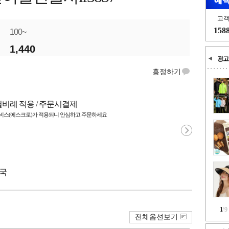
고
158
100~
1,440
광고
흥정하기
별비례 적용 / 주문시결제
스(에스크로)가 적용되니 안심하고 주문하세요
중국
1
/
9
전체옵션보기