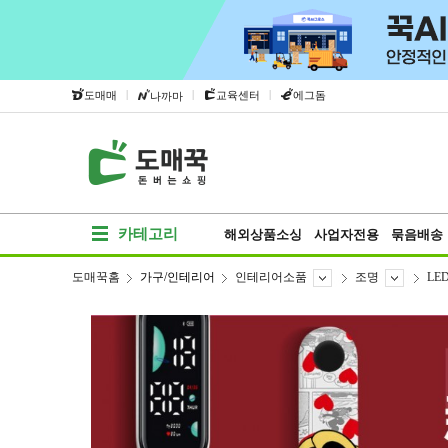
|
|
|
도매매
교육센터
에그돔
나까마
카테고리
해외상품소싱
사업자전용
묶음배송
도매꾹홈
가구/인테리어
인테리어소품
조명
LE