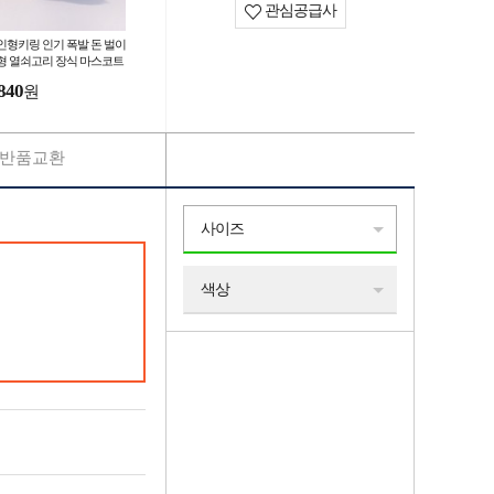
관심공급사
인형키링 인기 폭발 돈 벌이
형 열쇠고리 장식 마스코트
f5936
840
원
반품교환
사이즈
색상