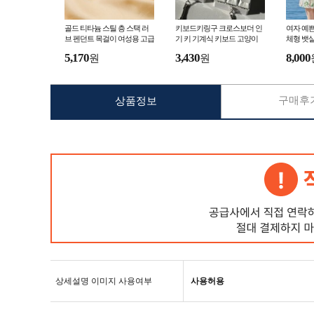
골드 티타늄 스틸 층 스택 러
키보드키링구 크로스보더 인
여자 예
브 펜던트 목걸이 여성용 고급
기 키 기계식 키보드 고양이
체형 뱃살
발톱 스lf5557
치lf5699
5,170
3,430
8,000
원
원
구매후기
상품정보
상세설명 이미지 사용여부
사용허용