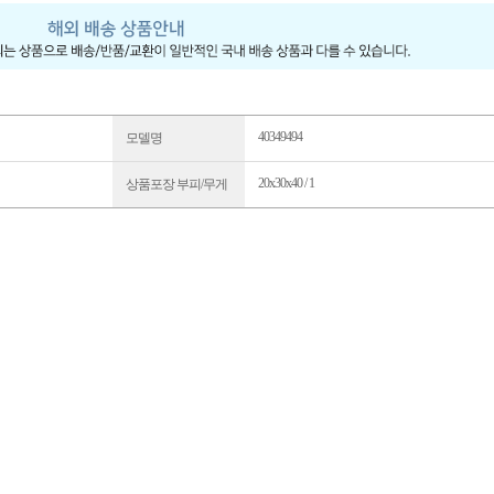
40349494
모델명
20x30x40 / 1
상품포장 부피/무게