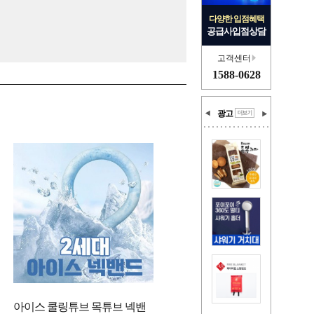
다양한 입점혜택
공급사입점상담
고객센터
1588-0628
광고
아이스 쿨링튜브 목튜브 넥밴