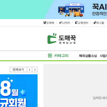
|
|
|
도매매
나까마
교육센터
에그돔
카테고리
해외상품소싱
사업
전체보기
입력된 페