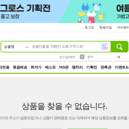
로그인
회원가입
마이페
상품명
10
1
4
5
6
7
8
9
벨트
파우치
등산
실리콘
양말
여성패션
장갑
led
4
3
1
2
4
1
2
생수
인기검색어
1
3
케이스
1
자전용
묶음배송
최저가
베스트
MD관
땡처리
기획전
판촉관
이벤트&
상품을 찾을 수 없습니다.
이지의 주소가 잘못되었거나, 상품이 판매종료 또는 삭제되어 해당 상품정보를 조회할 