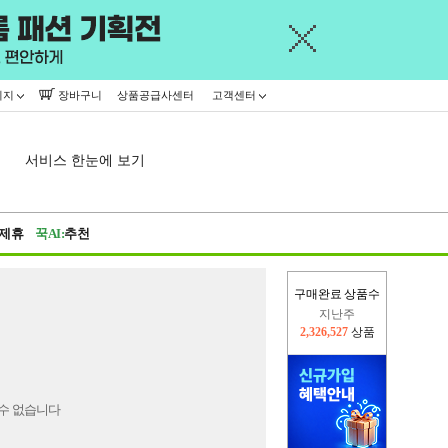
이지
장바구니
상품공급사센터
고객센터
서비스 한눈에 보기
제휴
꾹AI:
추천
구매완료 상품수
지난주
2,326,527
상품
이번주
2,417,213
상품
수 없습니다