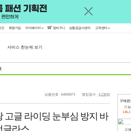
그인
회원가입
마이페이지
장바구니
상품공급사센터
고객센터
서비스 한눈에 보기
천
상품번호 : 64066874
랭킹점수 :
4,230
점
구매완
오늘
146,
 고글 라이딩 눈부심 방지 바
445,
선글라스
고