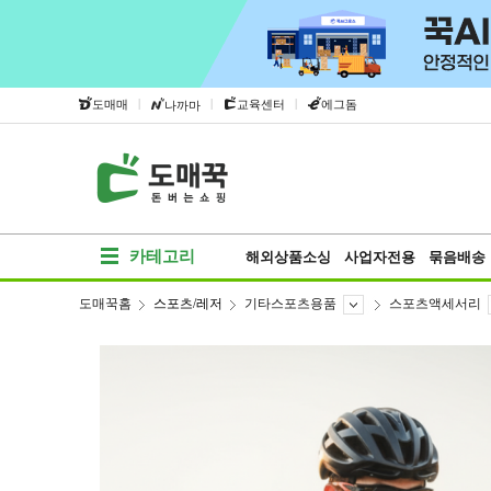
|
|
|
도매매
교육센터
에그돔
나까마
카테고리
해외상품소싱
사업자전용
묶음배송
도매꾹홈
스포츠/레저
기타스포츠용품
스포츠액세서리