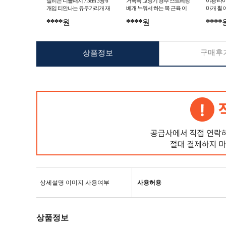
실리콘 니플패치 7.5cm 3쌍 6
거북목 교정기 경추 스트레칭
야광 타
개입 티안나는 유두가리개 재
베개 누워서 하는 목 근육 이
마개 휠 
사용가능 방수패치
완 안마기 1개
****
****
****
원
원
구매후기
상품정보
상세설명 이미지 사용여부
사용허용
상품정보