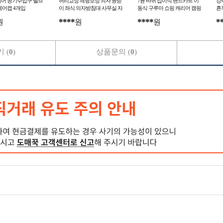
이어 공기주입구 밸브
허리교정 체형보정 의자 등받
7륜 바퀴 접이식 핸드카트 이
강
에어캡 4개입
이 좌식 의자받침대 사무실 자
동식 구루마 쇼핑 캐리어 캠핑
흔
세교정기
웨건
****
****
*
원
원
원
 (
0
)
상품문의 (
0
)