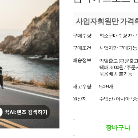
사업자회원만 가격
구매수량
최소구매수량
2
개 
구매조건
사업자만 구매가능
배송정보
익일출고
(평균출
택배 3,000원 / 주
묶음배송 불가능
재고수량
9,499개
원산지
수입산 / 아시아 / 
장바구니