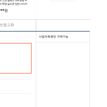
력 고정 겔패드 1cm 원형 무
적 투명 실리콘 양면 스티커
***
원
반품교환
사업자회원만 구매가능