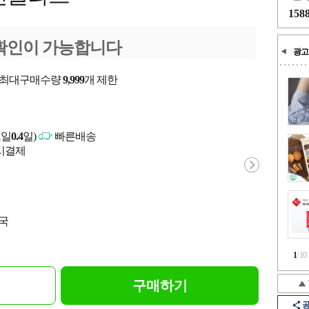
158
확인이 가능합니다
광고
/ 최대구매수량
9,999
개 제한
고일
0.4
일)
빠른배송
문시결제
중국
1
/
10
구매하기