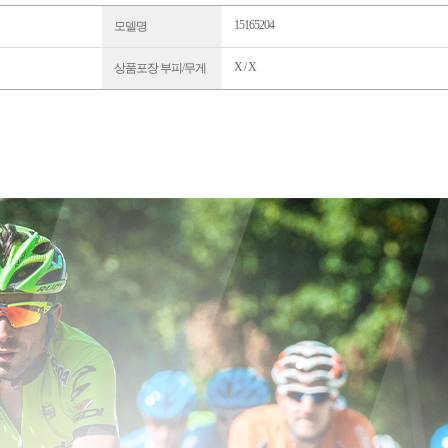
15165204
모델명
X / X
상품포장 부피/무게