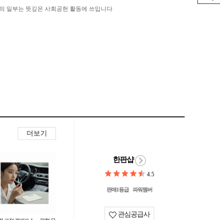
의 일부는 뜻깊은 사회공헌 활동에 쓰입니다
더보기
한판샵
4.5
판매1등급
파워멤버
관심공급사