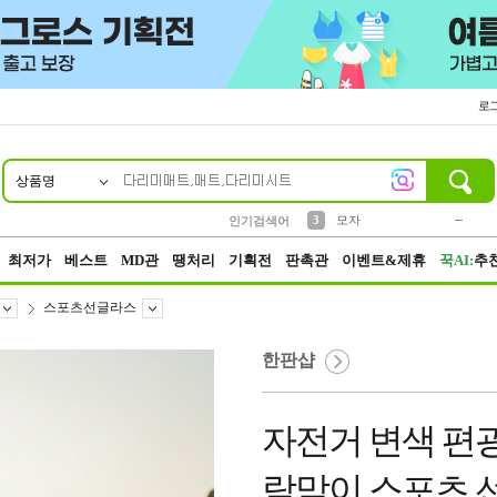
로
상품명
10
1
2
5
6
7
8
9
키링
파우치
말랑이
선풍기
가방
양말
짱구
텀블러
2
1
1
7
3
3
모자
인기검색어
4
미니
23
최저가
베스트
MD관
땡처리
기획전
판촉관
이벤트&제휴
꾹AI:
추
스포츠선글라스
한판샵
자전거 변색 편광
람막이 스포츠 