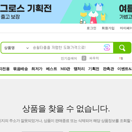
로그인
회원가입
마이페
상품명
10
1
4
5
6
7
8
9
키링
선풍기
말랑이
키캡
텀블러
가방
양말
양산
1
1
5
2
2
2
파우치
인기검색어
1
3
모자
2
자전용
묶음배송
최저가
베스트
MD관
땡처리
기획전
판촉관
이벤트&
상품을 찾을 수 없습니다.
이지의 주소가 잘못되었거나, 상품이 판매종료 또는 삭제되어 해당 상품정보를 조회할 