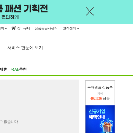
이지
장바구니
상품공급사센터
고객센터
서비스 한눈에 보기
제휴
꾹AI:
추천
구매완료 상품수
어제
402,926
상품
오늘(현재)
47,536
상품
수 없습니다