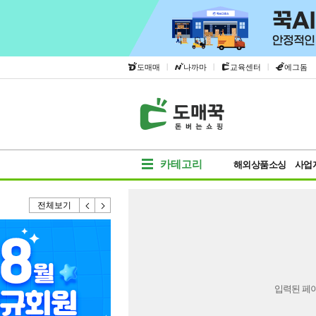
|
|
|
도매매
나까마
교육센터
에그돔
카테고리
해외상품소싱
사업
전체보기
입력된 페