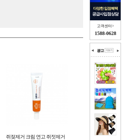
다양한 입점혜택
공급사입점상담
고객센터
1588-0628
광고
쥐젖제거 크림 연고 쥐젓제거