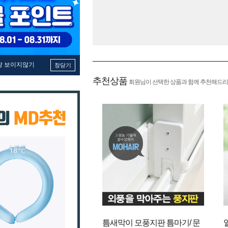
창 보이지않기
창닫기
추천상품
회원님이 선택한 상품과 함께 추천해드리
틈새막이 모풍지판 틈마기/ 문