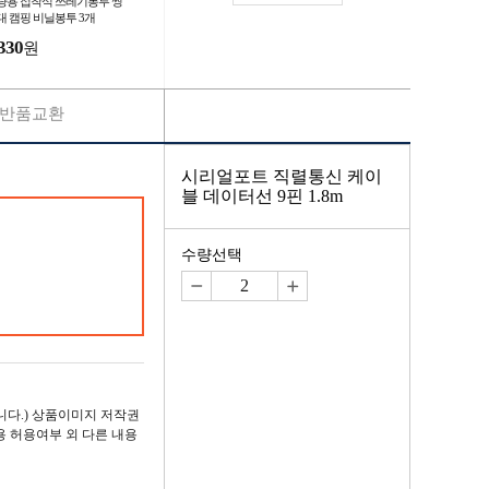
량용 접착식 쓰레기봉투 씽
대 캠핑 비닐봉투 3개
330
원
반품교환
시리얼포트 직렬통신 케이
블 데이터선 9핀 1.8m
수량선택
다.) 상품이미지 저작권
용 허용여부 외 다른 내용