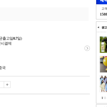
고
158
광고
평균출고일
0.7
일)
 주문시결제
 중국
1
/
11