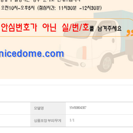
SW00804387
모델명
1 / 1
상품포장 부피/무게