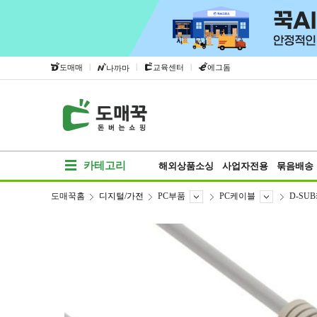
|
|
|
도매매
교육센터
에그돔
나까마
카테고리
해외상품소싱
사업자전용
묶음배송
도매꾹홈
디지털/가전
PC부품
PC케이블
D-SU