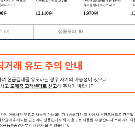
워 믹서기 다용도 분
지구표 고무밴드 고무줄
개방형 실리콘빨대 휴대용 리
차
더 다지기 4L
유저블 빨대 케이스 세트
크
90
12,110
1,970
1,
원
원
원
 (
0
)
상품문의 (
0
)
간에 한해서만 무료로 사용이 가능합니다. (공급기간 외 사용시 무단도용으로 간주됩니
작권에 위배되는 편집이나 상품판매 이외의 용도로 사용할 수 없습니다. * 이미지 사
 상품등록승인거부의 사유가 될 수 있습니다.