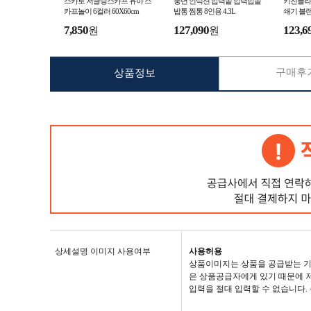
스카로 저글링스카프 유아 스
풍년 인덕션 압력솥 압력밥솥
키친플라
카프놀이 6컬러 60X60cm
밥통 찜통 8인용 4.3L
쇄기 블랜
7,850
127,090
123,6
원
원
구매후기
상품정보
상세설명 이미지 사용여부
사용허용
상품이미지는 상품을 공급받는 기
은 상품공급자에게 있기 때문에 저
입력을 절대 입력할 수 없습니다.