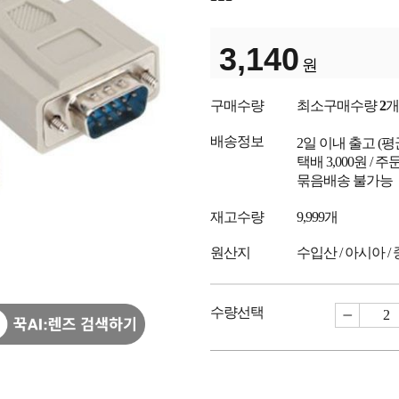
3,140
원
구매수량
최소구매수량
2
개
배송정보
2일 이내 출고
(
택배 3,000원 /
묶음배송 불가능
재고수량
9,999개
원산지
수입산 / 아시아 /
수량선택