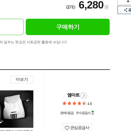
6,280
(
2
개)
원
구매하기
의 일부는 뜻깊은 사회공헌 활동에 쓰입니다
더보기
엠마트
4.8
판매1등급
우수공급사
관심공급사