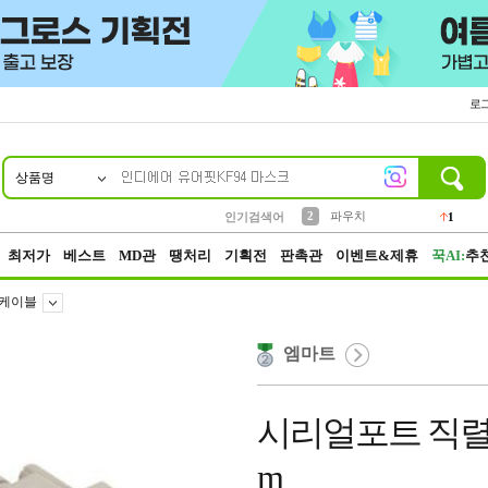
로
상품명
10
1
4
5
6
7
8
9
키링
선풍기
말랑이
키캡
텀블러
가방
양말
양산
1
1
5
2
2
2
파우치
인기검색어
1
3
모자
2
최저가
베스트
MD관
땡처리
기획전
판촉관
이벤트&제휴
꾹AI:
추
B케이블
엠마트
시리얼포트 직렬통
m