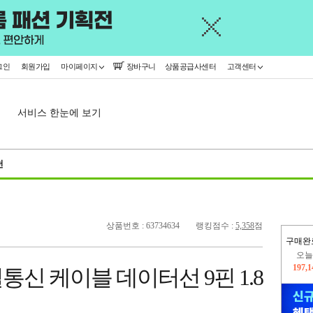
그인
회원가입
마이페이지
장바구니
상품공급사센터
고객센터
서비스 한눈에 보기
천
상품번호 : 63734634
랭킹점수 :
5,358
점
구매완
오늘
197,
신 케이블 데이터선 9핀 1.8
402,