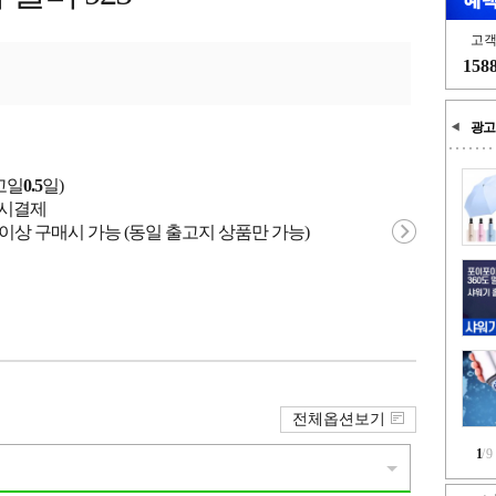
고
158
광고
고일
0.5
일)
주문시결제
원 이상 구매시 가능 (동일 출고지 상품만 가능)
전체옵션보기
1
/
9