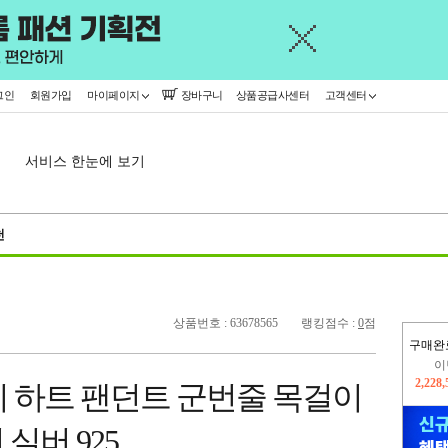
그인
회원가입
마이페이지
장바구니
상품공급사센터
고객센터
서비스 한눈에 보기
천
상품번호 : 63678565
랭킹점수 :
0
점
구매완
이
2,228
 엣지 하트 팬던트 군번줄 목걸이
지
2,326
실버 925