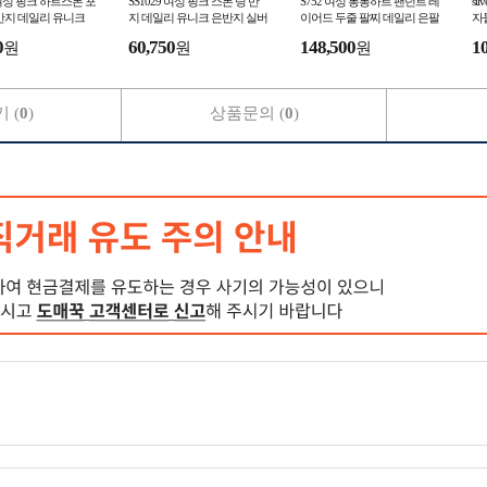
0 여성 핑크 하트스톤 포
SS1029 여성 핑크 스톤 링 반
S752 여성 통통하트 팬던트 레
si
반지 데일리 유니크
지 데일리 유니크 은반지 실버
이어드 두줄 팔찌 데일리 은팔
자
925
버 925
찌 실버925
찌
0
60,750
148,500
1
원
원
원
 (
0
)
상품문의 (
0
)