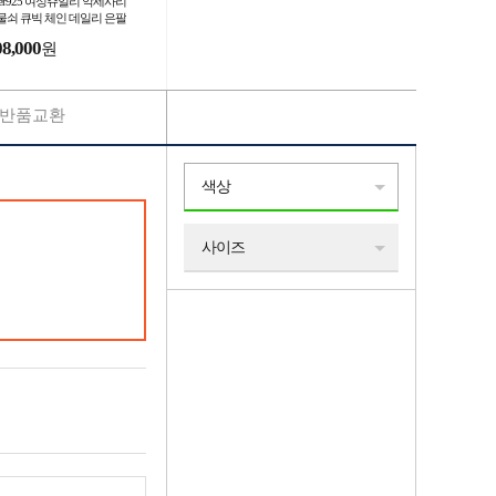
lver925 여성쥬얼리 악세사리
물쇠 큐빅 체인 데일리 은팔
08,000
원
반품교환
색상
사이즈