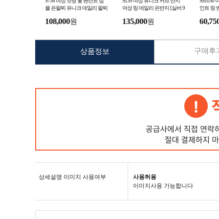
S754 여성 컷팅 꽃 팬던트 심
S139 여성 유니크 커브 반지
SS103
플 은팔찌 유니크 데일리 팔찌
여성 링 데일리 은반지 [실버 9
인트 링 
25]
실버925
은반지 실
108,000
135,000
60,75
원
원
구매후기
상품정보
상세설명 이미지 사용여부
사용허용
이미지사용 가능합니다