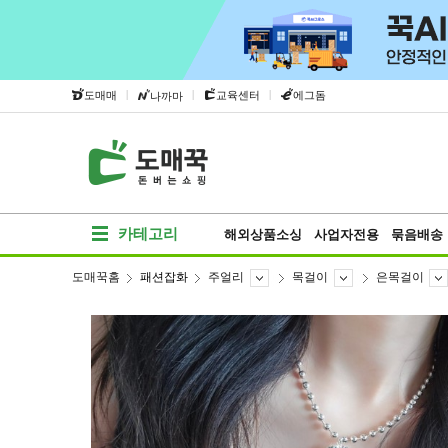
|
|
|
도매매
교육센터
에그돔
나까마
카테고리
해외상품소싱
사업자전용
묶음배송
도매꾹홈
패션잡화
주얼리
목걸이
은목걸이