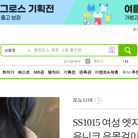
로
상품명
10
1
4
5
6
7
8
9
파우치
등산
벨트
실리콘
양말
모자
양산
여성패션
152
395
555
12
1
1
5
3
2
케이스
12
인기검색어
3
생수
454
최저가
베스트
MD관
땡처리
기획전
판촉관
이벤트&제휴
꾹AI:
추
모노1218
SS1015 여성
유니크 은목걸이 