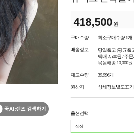
418,500
원
구매수량
최소구매수량
1
개
배송정보
당일출고
(평균출
택배 2,500원 / 
묶음배송 10,000
재고수량
39,996개
원산지
상세정보별도표기
옵션선택
색상