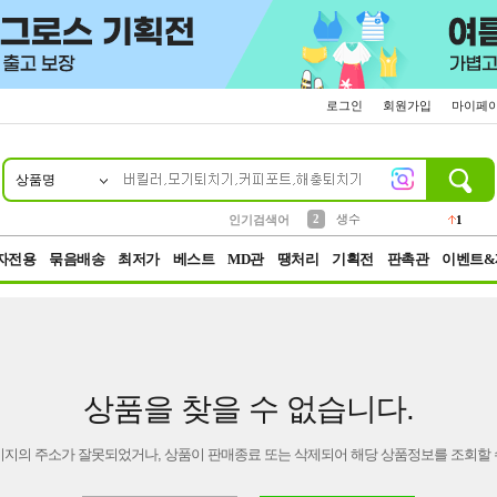
로그인
회원가입
마이페
상품명
10
1
4
5
6
7
8
9
벨트
파우치
등산
실리콘
양말
여성패션
장갑
led
4
3
1
2
4
1
2
생수
인기검색어
1
3
케이스
1
자전용
묶음배송
최저가
베스트
MD관
땡처리
기획전
판촉관
이벤트&
상품을 찾을 수 없습니다.
이지의 주소가 잘못되었거나, 상품이 판매종료 또는 삭제되어 해당 상품정보를 조회할 