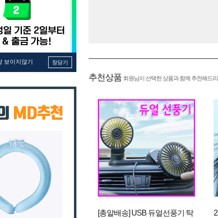
창 보이지않기
창닫기
추천상품
회원님이 선택한 상품과 함께 추천해드리
[총알배송] USB 듀얼선풍기 탁