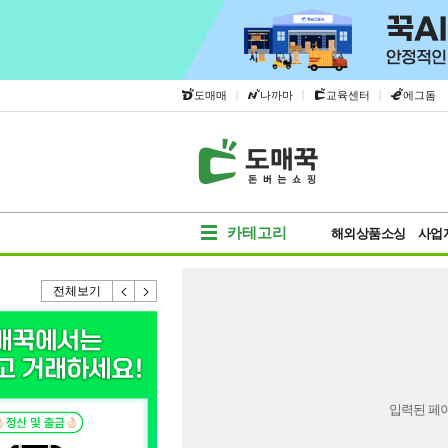
|
|
|
도매매
나까마
교육센터
에그돔
카테고리
해외상품소싱
사업
전체보기
입력된 페