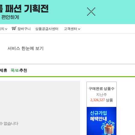
이지
장바구니
상품공급사센터
고객센터
서비스 한눈에 보기
제휴
꾹AI:
추천
구매완료 상품수
지난주
2,326,527
상품
이번주
2,366,386
상품
수 없습니다