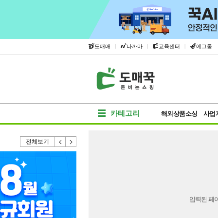
|
|
|
도매매
나까마
교육센터
에그돔
카테고리
해외상품소싱
사업
전체보기
입력된 페