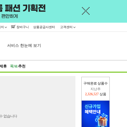
이지
장바구니
상품공급사센터
고객센터
서비스 한눈에 보기
제휴
꾹AI:
추천
구매완료 상품수
지난주
2,326,527
상품
이번주
2,229,588
상품
수 없습니다