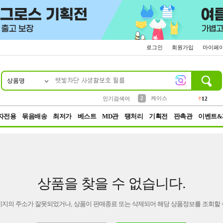
로그인
회원가입
마이페
상품명
10
1
4
5
6
7
8
9
파우치
등산
벨트
실리콘
양말
모자
양산
여성패션
152
395
555
12
1
1
5
3
2
케이스
인기검색어
12
3
생수
454
자전용
묶음배송
최저가
베스트
MD관
땡처리
기획전
판촉관
이벤트&
상품을 찾을 수 없습니다.
이지의 주소가 잘못되었거나, 상품이 판매종료 또는 삭제되어 해당 상품정보를 조회할 