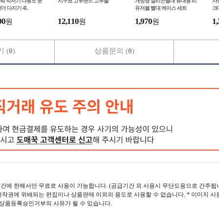
워 믹서기 다용도 분
지구표 고무밴드 고무줄
개방형 실리콘빨대 휴대용 리
차
더 다지기 4L
유저블 빨대 케이스 세트
크
90
12,110
1,970
1,
원
원
원
 (
0
)
상품문의 (
0
)
간에 한해서만 무료로 사용이 가능합니다. (공급기간 외 사용시 무단도용으로 간주됩니
작권에 위배되는 편집이나 상품판매 이외의 용도로 사용할 수 없습니다. * 이미지 사
 상품등록승인거부의 사유가 될 수 있습니다.