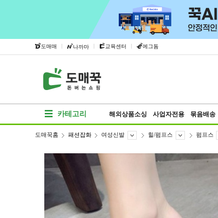
|
|
|
도매매
교육센터
에그돔
나까마
카테고리
해외상품소싱
사업자전용
묶음배송
도매꾹홈
패션잡화
여성신발
힐/펌프스
펌프스