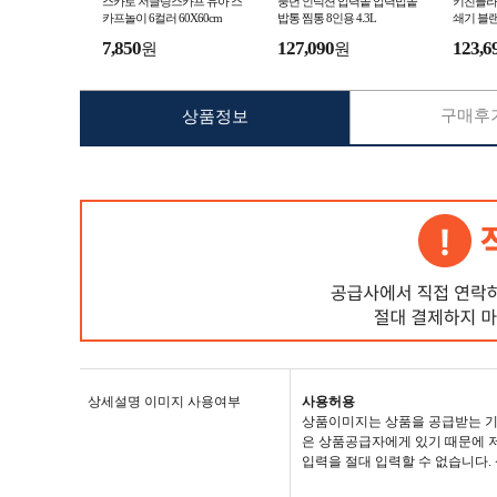
스카로 저글링스카프 유아 스
풍년 인덕션 압력솥 압력밥솥
키친플라
카프놀이 6컬러 60X60cm
밥통 찜통 8인용 4.3L
쇄기 블랜
7,850
127,090
123,6
원
원
구매후기
상품정보
상세설명 이미지 사용여부
사용허용
상품이미지는 상품을 공급받는 기
은 상품공급자에게 있기 때문에 저
입력을 절대 입력할 수 없습니다.