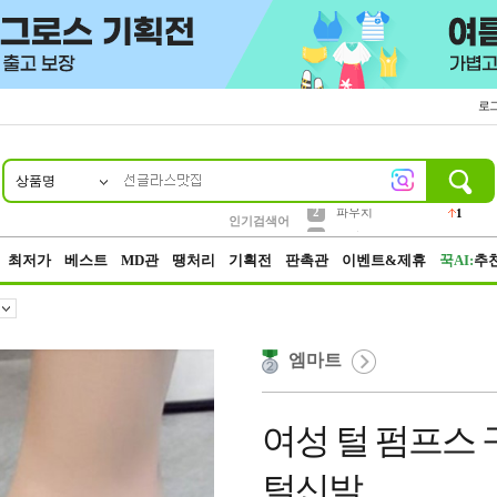
로
상품명
10
1
2
5
6
7
8
9
키링
파우치
말랑이
키캡
텀블러
가방
양말
양산
1
1
1
5
2
2
3
모자
인기검색어
2
4
선풍기
최저가
베스트
MD관
땡처리
기획전
판촉관
이벤트&제휴
꾹AI:
추
엠마트
여성 털 펌프스 
털신발