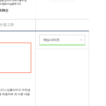
량용 접착식 쓰레기봉투 씽
대 캠핑 비닐봉투 3개
330
원
반품교환
색상-사이즈
다.) 상품이미지 저작권
용 허용여부 외 다른 내용