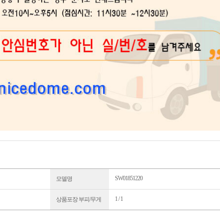
SW01851220
모델명
1 / 1
상품포장 부피/무게