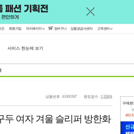
그인
회원가입
마이페이지
장바구니
상품공급사센터
고객센터
서비스 한눈에 보기
천
상품번호 : 63395507
랭킹점수 :
5,358
점
구매완
402,
구두 여자 겨울 슬리퍼 방한화
오늘
325,