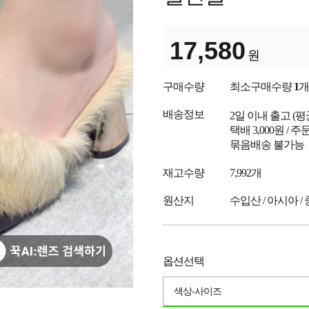
17,580
원
구매수량
최소구매수량
1
개
배송정보
2일 이내 출고
(
택배 3,000원 /
묶음배송 불가능
재고수량
7,992개
원산지
수입산 / 아시아 /
옵션선택
색상-사이즈