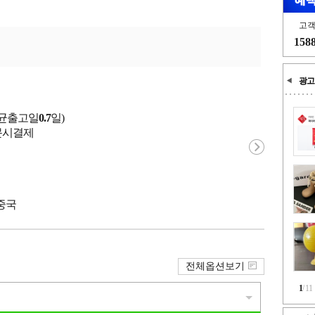
고
158
광고
평균출고일
0.7
일)
 주문시결제
 중국
전체옵션보기
1
/
11