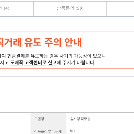
 (
4
)
상품문의 (
58
)
모델명
솜사탕 왁뿌볼
8 / 1
상품포장 부피/무게