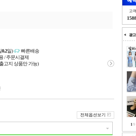
고
158
광고
일
0.2
일)
빠른배송
용 / 주문시결제
 출고지 상품만 가능)
국
전체옵션보기
1
/
9