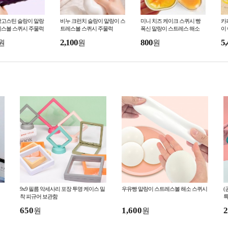
망고스틴 슬랑이 말랑
비누 크런치 슬랑이 말랑이 스
미니 치즈 케이크 스퀴시 빵
카
레스볼 스퀴시 주물럭
트레스볼 스퀴시 주물럭
폭신 말랑이 스트레스 해소
이
2,100
800
5,
원
원
원
9x9 필름 악세사리 포장 투명 케이스 밀
우유빵 말랑이 스트레스볼 해소 스퀴시
(
착 피규어 보관함
특
650
1,600
2
원
원