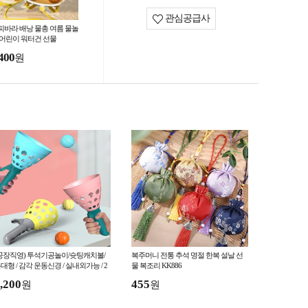
관심공급사
피바라 배낭 물총 여름 물놀
 어린이 워터건 선물
400
원
공장직영) 투석기공놀이/슛팅캐치볼/
복주머니 전통 추석 명절 한복 설날 선
대형 / 감각 운동신경 / 실내외가능 / 2
물 복조리 KK886
인게임
,200
455
원
원