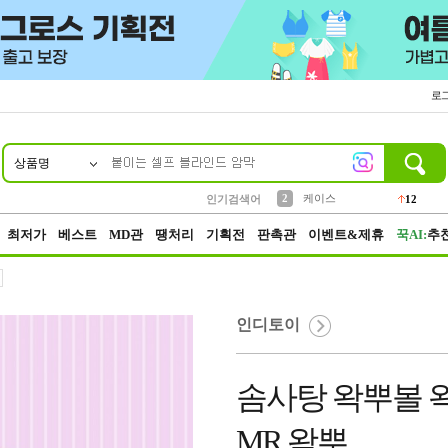
로
상품명
10
1
4
5
6
7
8
9
파우치
등산
벨트
실리콘
양말
모자
양산
여성패션
152
395
555
12
1
1
5
3
2
케이스
인기검색어
12
3
생수
454
최저가
베스트
MD관
땡처리
기획전
판촉관
이벤트&제휴
꾹AI:
추
인디토이
솜사탕 왁뿌볼 왁
MR 왁뿌