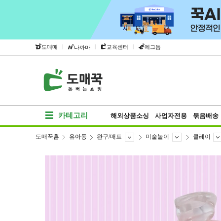
|
|
|
도매매
교육센터
에그돔
나까마
카테고리
해외상품소싱
사업자전용
묶음배송
도매꾹홈
유아동
완구/매트
미술놀이
클레이