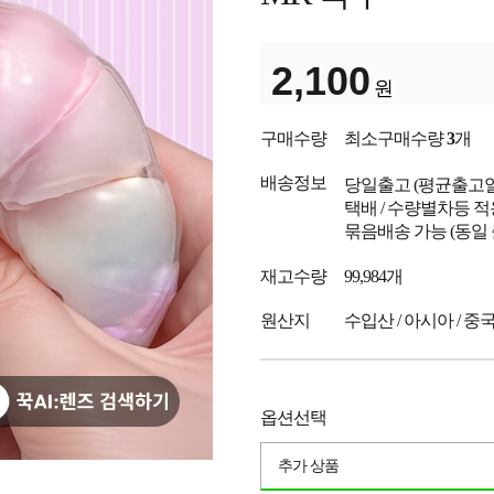
2,100
원
구매수량
최소구매수량
3
개
배송정보
당일출고
(평균출고
택배 / 수량별차등 적
묶음배송 가능 (동일
재고수량
99,984개
원산지
수입산 / 아시아 / 중
옵션선택
추가 상품