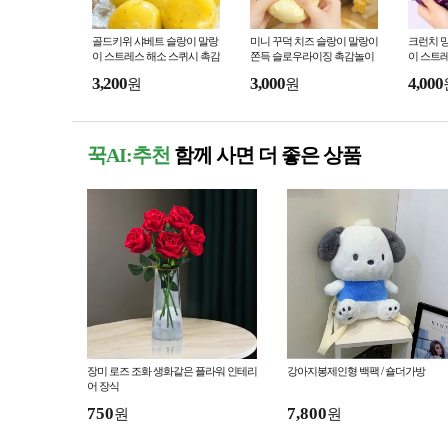
골드키위 샤베트 슬랑이 말랑
미니 꾸덕 치즈 슬랑이 말랑이
크런치 
이 스트레스 해소 스퀴시 촉감
쫀득 슬로우라이징 촉감놀이
이 스트
놀이
3,200
3,000
4,000
원
원
꾹AI:추천
함께 사면 더 좋은 상품
장미 로즈 조화 생화같은 플라워 인테리
강아지봉제인형 백팩 / 숄더가방
어 장식
750
7,800
원
원