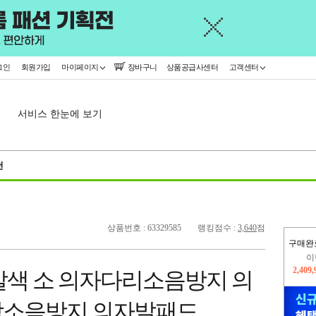
그인
회원가입
마이페이지
장바구니
상품공급사센터
고객센터
서비스 한눈에 보기
천
상품번호 : 63329585
랭킹점수 :
3,640
점
구매완
지
2,326
갈색 소 의자다리소음방지 의
이
2,409
닥소음방지 의자발패드