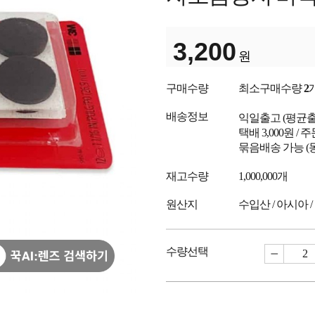
3,200
원
구매수량
최소구매수량
2
배송정보
익일출고
(평균
택배 3,000원 /
묶음배송 가능 (
재고수량
1,000,000개
원산지
수입산 / 아시아 /
수량선택