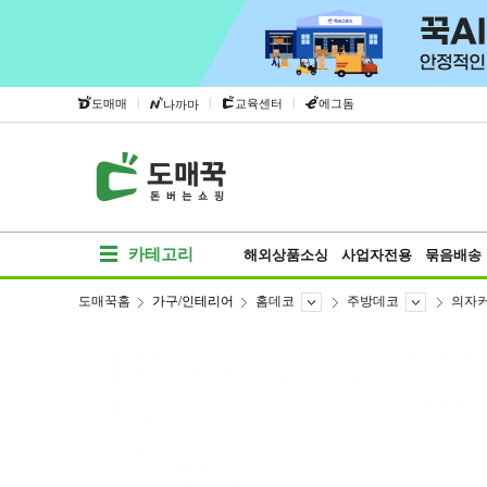
|
|
|
도매매
교육센터
에그돔
나까마
카테고리
해외상품소싱
사업자전용
묶음배송
도매꾹홈
가구/인테리어
홈데코
주방데코
의자