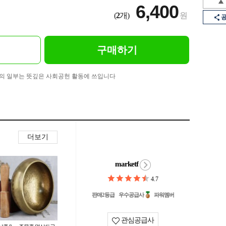
6,400
(
2
개)
원
구매하기
의 일부는 뜻깊은 사회공헌 활동에 쓰입니다
더보기
marketf
4.7
판매2등급
우수공급사
파워멤버
관심공급사