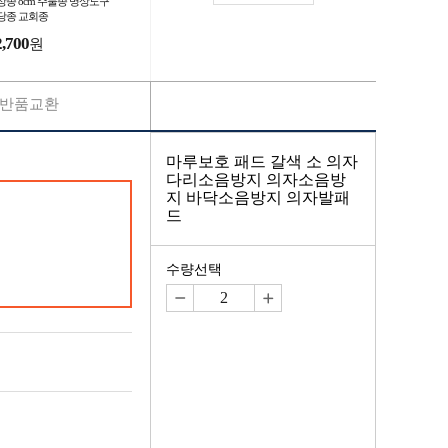
상종 8cm 주물종 명상도구
당종 교회종
2,700
원
반품교환
마루보호 패드 갈색 소 의자
다리소음방지 의자소음방
지 바닥소음방지 의자발패
드
수량선택