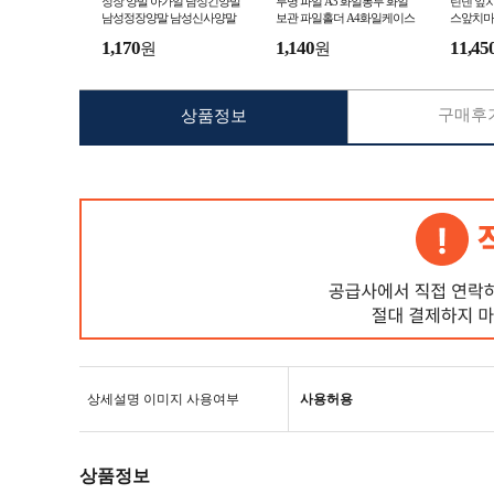
정장 양말 아가일 남성긴양말
투명 파일 A3 화일봉투 화일
린넨 앞
남성정장양말 남성신사양말
보관 파일홀더 A4화일케이스
스앞치마
남자긴양말
앞치마
1,170
1,140
11,45
원
원
구매후기
상품정보
상세설명 이미지 사용여부
사용허용
상품정보