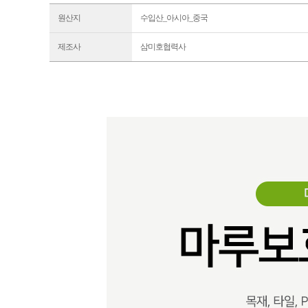
원산지
수입산_아시아_중국
제조사
삼미호협력사