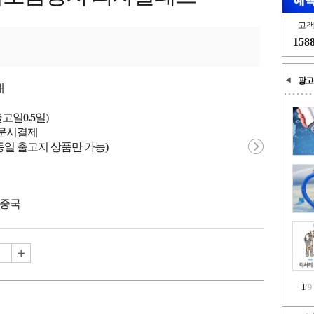
고
158
광고
개
출고일
0.5
일)
 주문시결제
동일 출고지 상품만 가능)
 중국
1
/
9