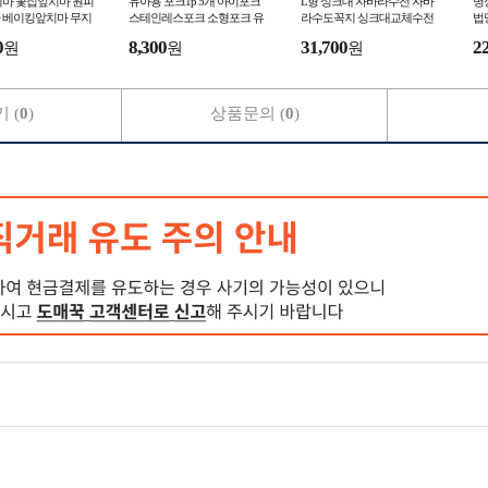
치마 꽃집앞치마 원피
유아용 포크1p 5개 아이포크
L형 싱크대 자바라수전 자바
명
 베이킹앞치마 무지
스테인레스포크 소형포크 유
라수도꼭지 싱크대교체수전
법
아용포크
싱크대수전 주방수전
0
8,300
31,700
2
원
원
원
 (
0
)
상품문의 (
0
)