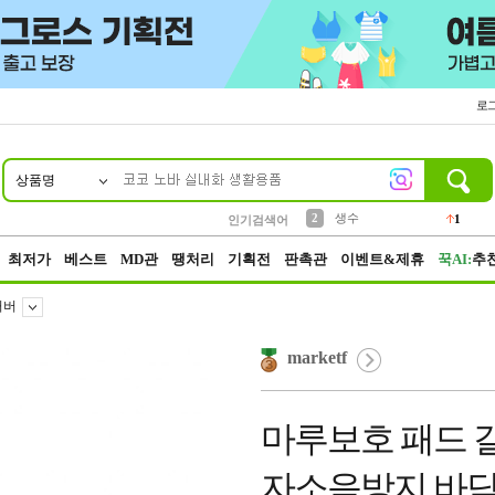
로
상품명
10
1
2
5
6
7
8
9
벨트
생수
등산
실리콘
양말
여성패션
장갑
led
4
1
1
2
4
1
3
케이스
인기검색어
1
4
파우치
3
최저가
베스트
MD관
땡처리
기획전
판촉관
이벤트&제휴
꾹AI:
추
커버
marketf
마루보호 패드 
자소음방지 바