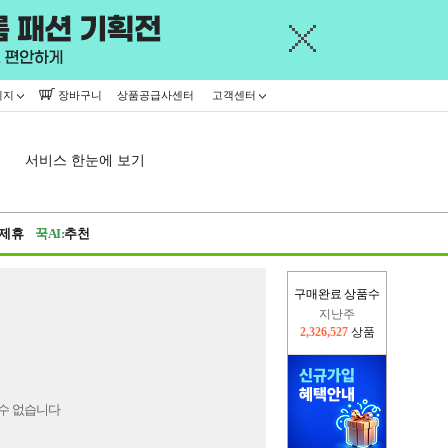
이지
장바구니
상품공급사센터
고객센터
서비스 한눈에 보기
제휴
꾹AI:
추천
구매완료 상품수
지난주
2,326,527
상품
이번주
2,273,831
상품
수 없습니다