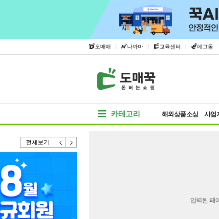
|
|
|
도매매
나까마
교육센터
에그돔
카테고리
해외상품소싱
사업
전체보기
입력된 페