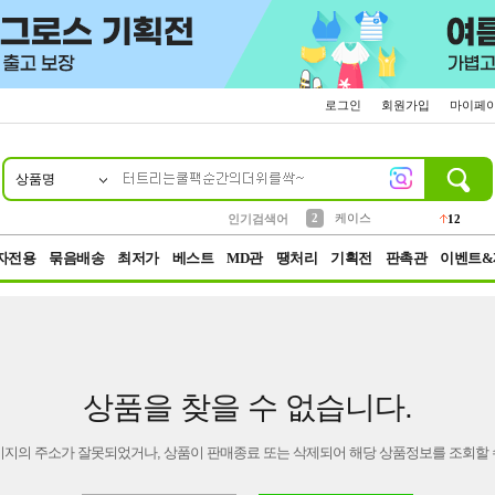
로그인
회원가입
마이페
상품명
10
1
4
5
6
7
8
9
파우치
등산
벨트
실리콘
양말
모자
양산
여성패션
152
395
555
12
1
1
5
3
2
케이스
인기검색어
12
3
생수
454
자전용
묶음배송
최저가
베스트
MD관
땡처리
기획전
판촉관
이벤트&
상품을 찾을 수 없습니다.
이지의 주소가 잘못되었거나, 상품이 판매종료 또는 삭제되어 해당 상품정보를 조회할 