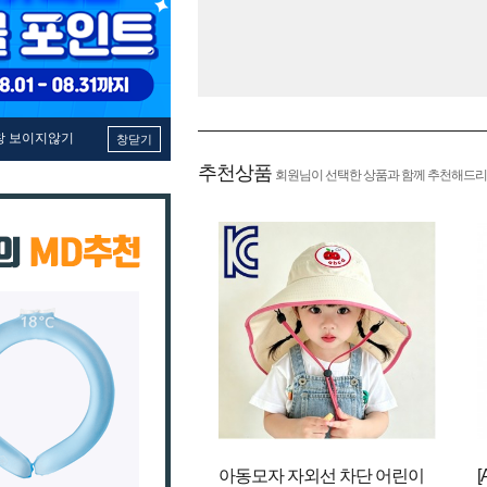
창 보이지않기
창닫기
추천상품
회원님이 선택한 상품과 함께 추천해드리
아동모자 자외선 차단 어린이