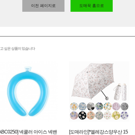
이전 페이지로
도매꾹 홈으로
고 싶은 상품이 있습니다
[ABC0250] 넥쿨러 아이스 넥밴
[도매라인]*엘레강스양우산 15