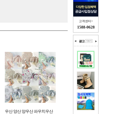
다양한 입점혜택
공급사입점상담
고객센터
1588-0628
광고
우산 양산 양우산 파우치우산