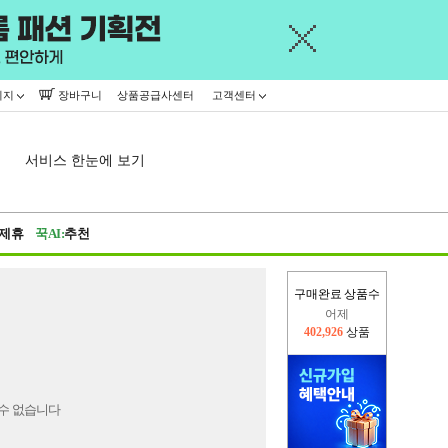
이지
장바구니
상품공급사센터
고객센터
서비스 한눈에 보기
제휴
꾹AI:
추천
구매완료 상품수
어제
402,926
상품
오늘(현재)
419,129
상품
수 없습니다