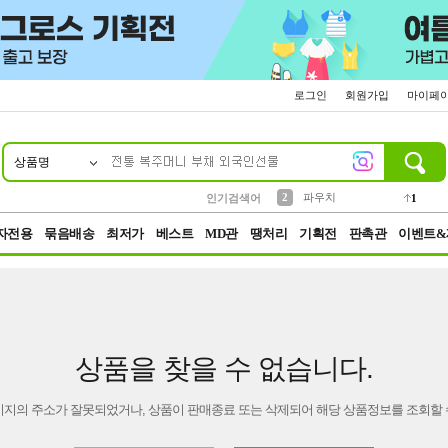
로그인
회원가입
마이페
상품명
10
1
4
5
6
7
8
9
키링
선풍기
말랑이
키캡
텀블러
가방
양말
양산
1
1
5
2
2
2
파우치
인기검색어
1
3
모자
2
자전용
묶음배송
최저가
베스트
MD관
땡처리
기획전
판촉관
이벤트&
상품을 찾을 수 없습니다.
이지의 주소가 잘못되었거나, 상품이 판매종료 또는 삭제되어 해당 상품정보를 조회할 