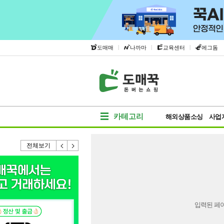
|
|
|
도매매
나까마
교육센터
에그돔
카테고리
해외상품소싱
사업
전체보기
입력된 페