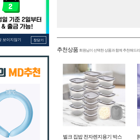
창 보이지않기
창닫기
추천상품
회원님이 선택한 상품과 함께 추천해드리
벌크 집밥 전자렌지용기 박스