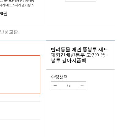
5cm 숫자스티커 1장 레터링
티커 데코스티커 넘버링스
커
90
원
반품교환
반려동물 애견 똥봉투 세트
대형견배변봉투 고양이똥
봉투 강아지풉백
수량선택