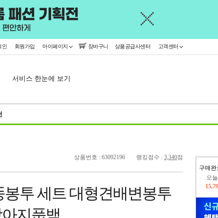
그인
회원가입
마이페이지
장바구니
상품공급사센터
고객센터
서비스 한눈에 보기
천
상품번호 : 63092196
랭킹점수 :
3,340
점
오늘
구매완
15,7
똥봉투 세트 대형견배변봉투
445,
강아지풉백