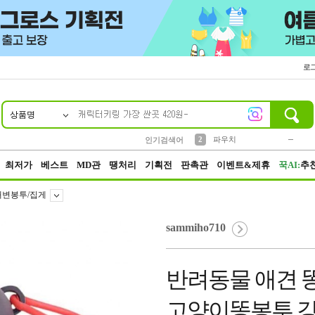
로
상품명
10
1
4
5
6
7
8
9
키링
미니
말랑이
선풍기
가방
양말
짱구
텀블러
23
2
1
1
7
3
2
파우치
인기검색어
3
모자
최저가
베스트
MD관
땡처리
기획전
판촉관
이벤트&제휴
꾹AI:
추
배변봉투/집게
sammiho710
반려동물 애견 
고양이똥봉투 