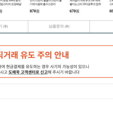
 원형 504매 음식
먼지 스펀지 물흡수스펀지 물
액자걸이 하트후크 10P 벽에
2.
김밥스티커 포장배달
기제거걸레 흡수스펀지
붙이는고리 무타공후크 접착
스
후크
티
870
670
6
원
원
원
 (
0
)
상품문의 (
0
)