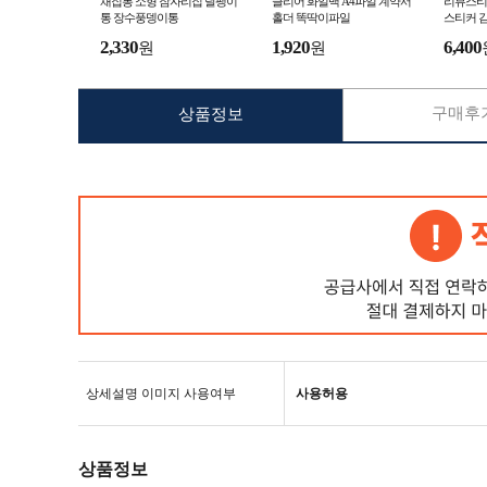
채집통 소형 잠자리집 달팽이
클리어 화일백 A4파일 계약서
리뷰스티커
통 장수풍뎅이통
홀더 똑딱이파일
스티커 
스티커
2,330
1,920
6,400
원
원
구매후기
상품정보
상세설명 이미지 사용여부
사용허용
상품정보