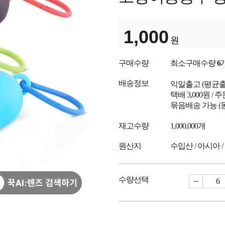
1,000
원
구매수량
최소구매수량
6
배송정보
익일출고
(평균
택배 3,000원 /
묶음배송 가능 (
재고수량
1,000,000개
원산지
수입산 / 아시아 /
수량선택