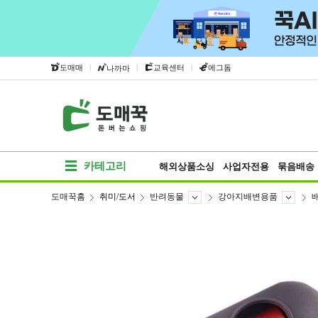
|
|
|
도매매
교육센터
에그돔
나까마
카테고리
해외상품소싱
사업자전용
묶음배송
도매꾹홈
취미/도서
반려동물
강아지배변용품