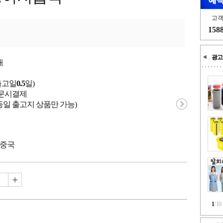
고
158
광고
개
출고일
0.5
일)
 주문시결제
동일 출고지 상품만 가능)
 중국
1
/
10