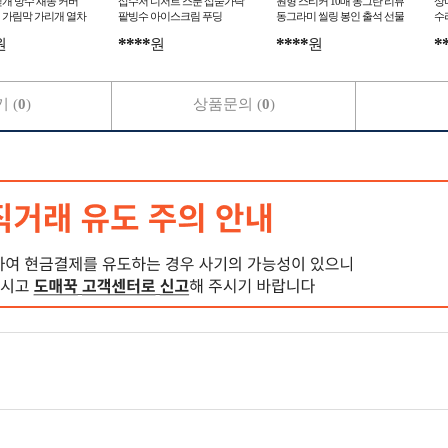
개 방수 새똥 커버
삽수저 디저트 스푼 삽숟가락
원형 스티커 10매 동그란 리뷰
상
 가림막 가리개 열차
팥빙수 아이스크림 푸딩
동그라미 씰링 봉인 출석 선물
수
포장
****
****
*
원
원
원
 (
0
)
상품문의 (
0
)