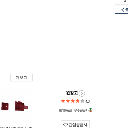
더보기
윈창고
4.3
판매2등급
우수공급사
관심공급사