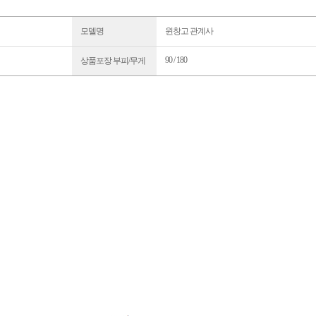
모델명
윈창고 관계사
90 / 180
상품포장 부피/무게