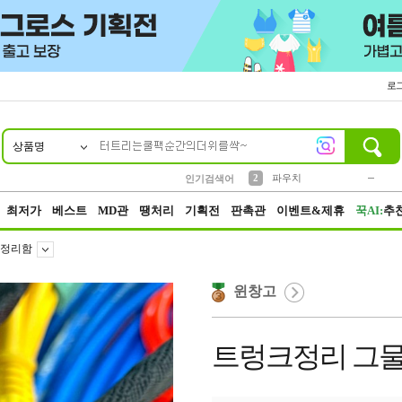
로
상품명
10
1
4
5
6
7
8
9
키링
미니
말랑이
선풍기
가방
양말
짱구
텀블러
23
2
1
1
7
3
2
파우치
인기검색어
3
모자
최저가
베스트
MD관
땡처리
기획전
판촉관
이벤트&제휴
꾹AI:
추
정리함
윈창고
트렁크정리 그물망