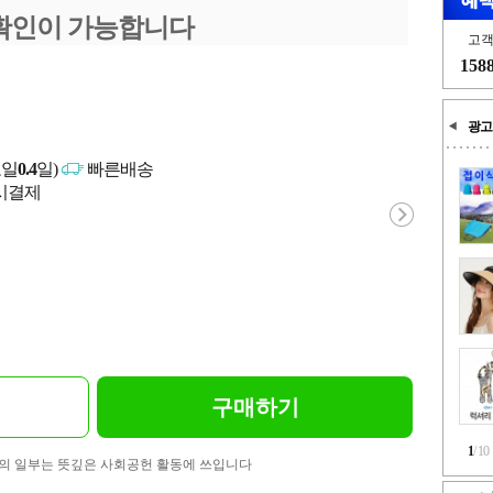
확인이 가능합니다
고
158
광고
고일
0.4
일)
빠른배송
문시결제
구매하기
1
/
10
의 일부는 뜻깊은 사회공헌 활동에 쓰입니다