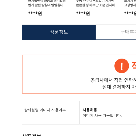
변기발받침 화장실 변기발판
투명 파우치 후크걸이 지퍼백
실외기 덮
변기 발판 받침대 발받침대
튼튼한 정리 수납 소분 먼지차
고장방지
단
단
****
****
****
원
원
구매후기
상품정보
상세설명 이미지 사용여부
사용허용
이미지 사용 가능합니다.