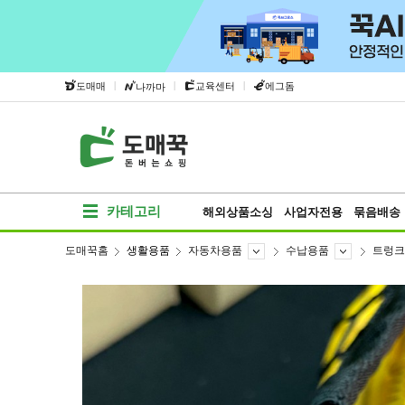
|
|
|
도매매
교육센터
에그돔
나까마
카테고리
해외상품소싱
사업자전용
묶음배송
도매꾹홈
생활용품
자동차용품
수납용품
트렁크