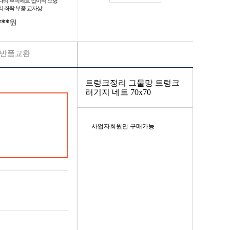
다리 부속세트 접이식 소형
리 좌탁 부품 교자상
***
원
반품교환
트렁크정리 그물망 트렁크
러기지 네트 70x70
사업자회원만 구매가능