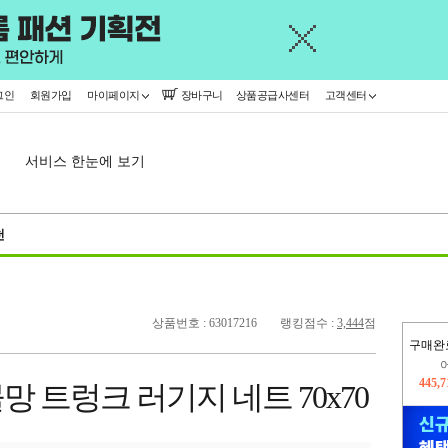
그인
회원가입
마이페이지
장바구니
상품공급사센터
고객센터
서비스 한눈에 보기
천
상품번호 : 63017216
랭킹점수 :
3,444
점
구매완
오늘
378,
 트렁크 러기지 네트 70x70
445,