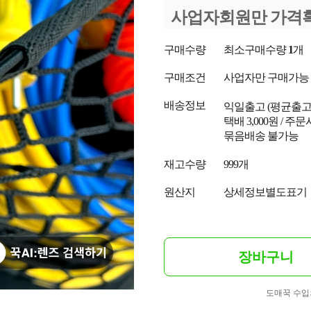
사업자회원만 가격
구매수량
최소구매수량
1
개
구매조건
사업자만 구매가능
배송정보
익일출고
(평균출
택배 3,000원 / 주
묶음배송 불가능
재고수량
999개
원산지
상세정보별도표기
장바구니
도매꾹 수입