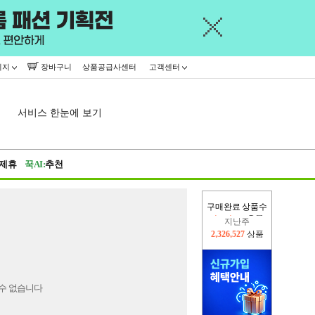
이지
장바구니
상품공급사센터
고객센터
서비스 한눈에 보기
제휴
꾹AI:
추천
구매완료 상품수
지난주
2,326,527
상품
이번주
2,226,699
상품
수 없습니다