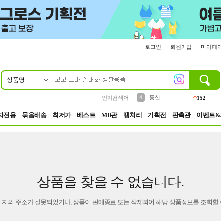
로그인
회원가입
마이페
상품명
10
1
2
3
6
7
8
9
파우치
케이스
생수
실리콘
양말
모자
양산
여성패션
454
555
12
12
1
1
5
3
4
등산
인기검색어
152
5
벨트
395
자전용
묶음배송
최저가
베스트
MD관
땡처리
기획전
판촉관
이벤트&
상품을 찾을 수 없습니다.
이지의 주소가 잘못되었거나, 상품이 판매종료 또는 삭제되어 해당 상품정보를 조회할 