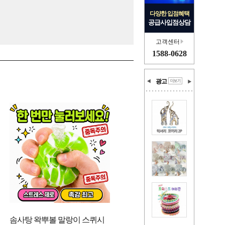
다양한 입점혜택
공급사입점상담
고객센터
1588-0628
광고
솜사탕 왁뿌볼 말랑이 스퀴시