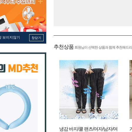
창 보이지않기
창닫기
추천상품
회원님이 선택한 상품과 함께 추천해드리
냉감 바지/쿨 팬츠/여자/남자/여