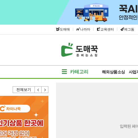
|
|
|
도매매
나까마
교육센터
에그돔
카테고리
해외상품소싱
사업
전체보기
입력된 페