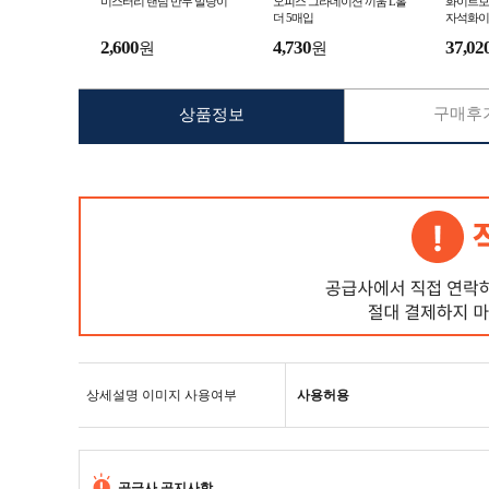
미스터리 랜덤 만두 말랑이
오피스 그라데이션 끼움 L홀
화이트보
더 5매입
자석화이
A(달력형)
2,600
4,730
37,02
원
원
화이트보
구매후기
상품정보
상세설명 이미지 사용여부
사용허용
공급사 공지사항