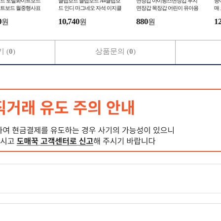
드 토탈화이트보드
클립보드 클립보드 A4클립보
면장갑 아이윙스면장갑 무지
종
트보드 월중행사표
드 인디 마그네오 자석 이지클
면장갑 목장갑 어린이 유아용
매
 600x900 알루미늄
립보드
아동면장갑
0
10,740
880
1
원
원
원
드 계획표 칠판
 (
0
)
상품문의 (
0
)