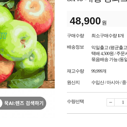
48,900
원
구매수량
최소구매수량
1
개
배송정보
익일출고
(평균출
택배 4,500원 / 주
묶음배송 가능 (동일
재고수량
99,999개
원산지
수입산 / 아시아 / 
수량선택