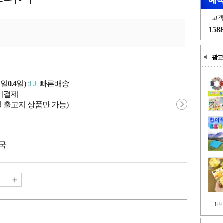
고
158
광고
고일
0.4
일)
빠른배송
문시결제
 출고지 상품만 가능)
중국
1
/
9