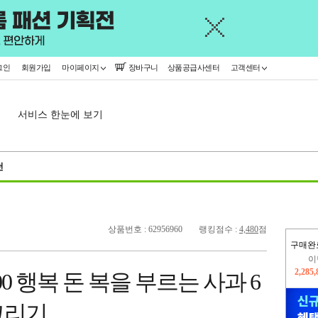
그인
회원가입
마이페이지
장바구니
상품공급사센터
고객센터
서비스 한눈에 보기
천
상품번호 : 62956960
랭킹점수 :
4,480
점
구매완
이
2,285
0 행복 돈 복을 부르는 사과 6
지
2,326
화그리기