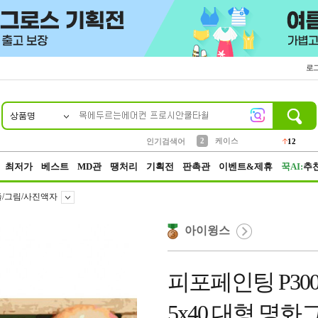
로
상품명
10
1
4
5
6
7
8
9
파우치
등산
벨트
실리콘
양말
모자
양산
여성패션
152
395
555
12
1
1
5
3
2
케이스
인기검색어
12
3
생수
454
최저가
베스트
MD관
땡처리
기획전
판촉관
이벤트&제휴
꾹AI:
추
/그림/사진액자
아이윙스
피포페인팅 P300
5x40 대형 명