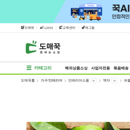
|
|
|
도매매
교육센터
에그돔
나까마
카테고리
해외상품소싱
사업자전용
묶음배송
도매꾹홈
가구/인테리어
인테리어소품
액자
퍼즐