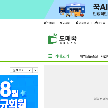
|
|
|
도매매
나까마
교육센터
에그돔
카테고리
해외상품소싱
사업
전체보기
입력된 페