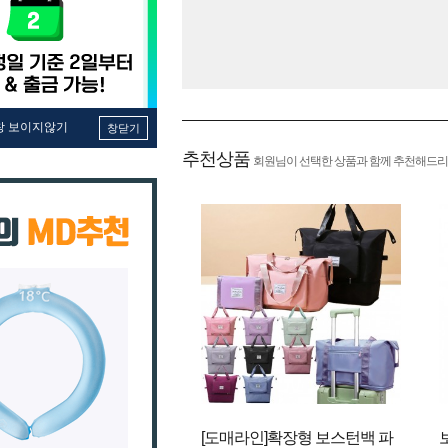
창 보이지않기
창닫기
추천상품
회원님이 선택한 상품과 함께 추천해드리
[도매라인]확장형 보스턴백 파