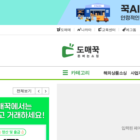
|
|
|
도매매
나까마
교육센터
에그돔
카테고리
해외상품소싱
사업
전체보기
입력된 페