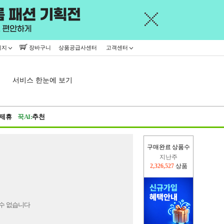
이지
장바구니
상품공급사센터
고객센터
서비스 한눈에 보기
제휴
꾹AI:
추천
구매완료 상품수
지난주
2,326,527
상품
이번주
2,267,726
상품
수 없습니다