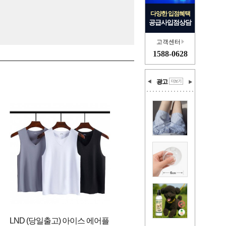
다양한 입점혜택
공급사입점상담
고객센터
1588-0628
광고
LND (당일출고) 아이스 에어플