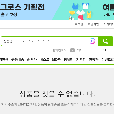
로그인
회원가입
마이페
상품명
10
1
4
5
6
7
8
9
파우치
등산
벨트
실리콘
양말
모자
양산
여성패션
152
395
555
12
1
1
5
3
2
케이스
인기검색어
12
3
생수
454
자전용
묶음배송
최저가
베스트
MD관
땡처리
기획전
판촉관
이벤트&
상품을 찾을 수 없습니다.
이지의 주소가 잘못되었거나, 상품이 판매종료 또는 삭제되어 해당 상품정보를 조회할 