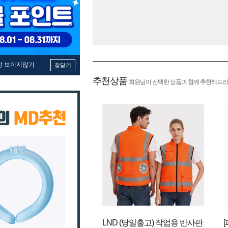
창 보이지않기
창닫기
추천상품
회원님이 선택한 상품과 함께 추천해드리
LND (당일출고) 작업용 반사판