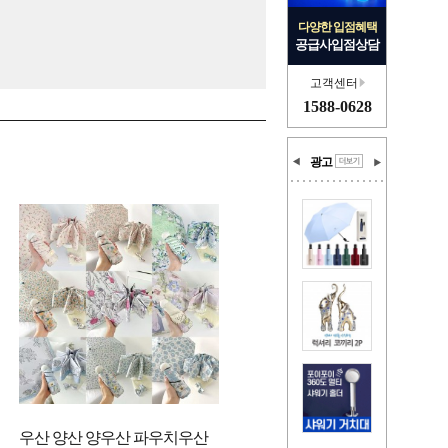
다양한 입점혜택
공급사입점상담
고객센터
1588-0628
광고
우산 양산 양우산 파우치우산