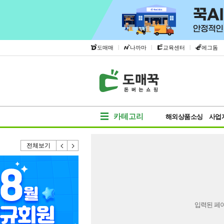
|
|
|
도매매
나까마
교육센터
에그돔
카테고리
해외상품소싱
사업
전체보기
입력된 페