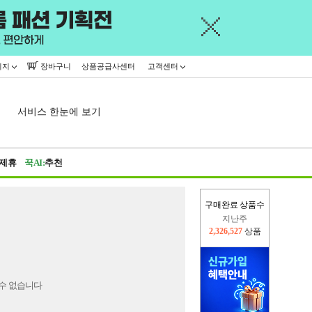
이지
장바구니
상품공급사센터
고객센터
서비스 한눈에 보기
제휴
꾹AI:
추천
구매완료 상품수
지난주
2,326,527
상품
이번주
2,232,926
상품
수 없습니다