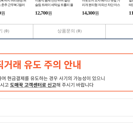
복 바지 허리밴딩 퍼
이동식 틈새 선반 바퀴 달린
아웃도어 모자 페이스 햇빛 가
발
 춘추 근무복 2컬러
슬림 트레이 세탁실 트롤리 플
리개 분리형 자외선 차단 마스
테
고 워크 워크웨어
라스틱 서랍장 수납함 기저귀
크 차단쿨 여름 차단볼 얼굴
토
0
12,700
14,300
1
원
원
원
 (
0
)
상품문의 (
0
)