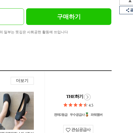
구매하기
의 일부는 뜻깊은 사회공헌 활동에 쓰입니다
더보기
THE하기
4.5
판매2등급
우수공급사
파워멤버
관심공급사