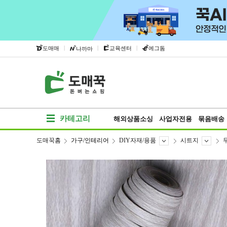
|
|
|
도매매
교육센터
에그돔
나까마
카테고리
해외상품소싱
사업자전용
묶음배송
도매꾹홈
가구/인테리어
DIY자재/용품
시트지