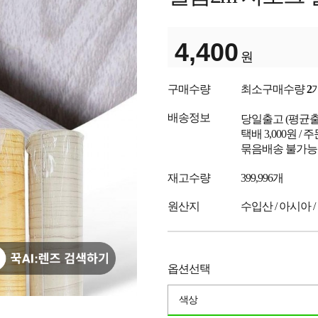
4,400
원
구매수량
최소구매수량
2
배송정보
당일출고
(평균
택배 3,000원 /
묶음배송 불가능
재고수량
399,996개
원산지
수입산 / 아시아 /
옵션선택
색상