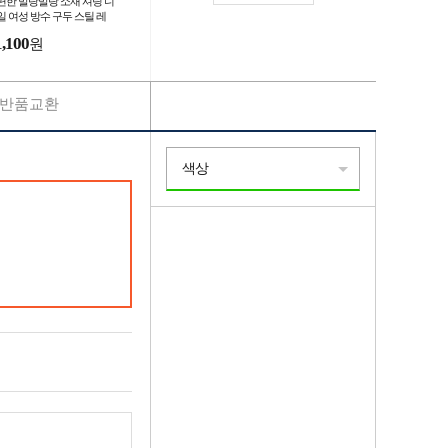
편한 말랑말랑 소재 셔링 디
일 여성 방수 구두 스틸 레
 미들힐 슬링백 통굽 웨딩
1,100
원
반품교환
색상