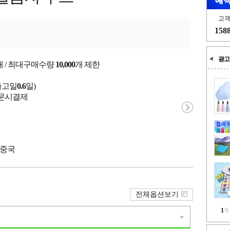
고
158
광고
개 / 최대구매수량
10,000
개 제한
출고일
0.6
일)
 주문시결제
 중국
전체옵션보기
1
/
9