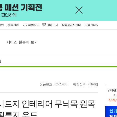
그인
회원가입
마이페이지
장바구니
상품공급사센터
고객센터
서비스 한눈에 보기
천
상품번호 : 62720676
랭킹점수 :
4,390
점
구매완
이
2,312
 시트지 인테리어 무늬목 원목
지
2,326
 필름지 우드