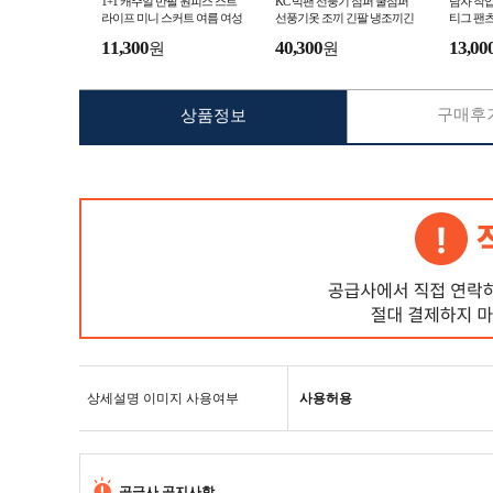
1+1 캐주얼 반팔 원피스 스트
KC 빅팬 선풍기 점퍼 쿨점퍼
남자 작업
라이프 미니 스커트 여름 여성
선풍기옷 조끼 긴팔 냉조끼긴
티그 팬츠
드레스 미니스커트 여자
팔 에어컨 냉감 쿨잠바 냉풍
등산 카
11,300
40,300
13,00
원
원
구매후기
상품정보
상세설명 이미지 사용여부
사용허용
공급사 공지사항