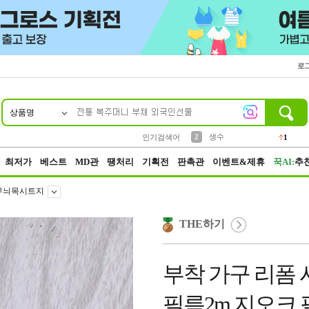
로
상품명
10
1
4
5
6
7
8
9
벨트
파우치
등산
실리콘
양말
여성패션
장갑
led
4
3
1
2
4
1
2
생수
인기검색어
1
3
케이스
1
최저가
베스트
MD관
땡처리
기획전
판촉관
이벤트&제휴
꾹AI:
추
무늬목시트지
THE하기
부착 가구 리폼
필름2m 지오크