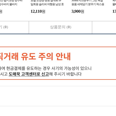
국산 밀키코팅 방수바
호텔 초경량 병원 실내화 5P
500ml 샤크분무기 그린 욕실
목
 방수바지 물바지
일회용 슬리퍼 여행용 남성 호
용품 세제담기 분무기 락스용
물
텔 5P
기 청소
파
12,110
3,900
1
원
원
원
 (
0
)
상품문의 (
0
)