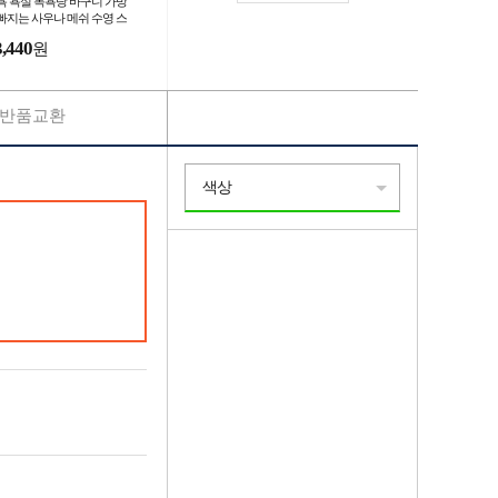
욕 욕실 목욕탕 바구니 가방
빠지는 사우나 메쉬 수영 스
 망사
3,440
원
반품교환
색상