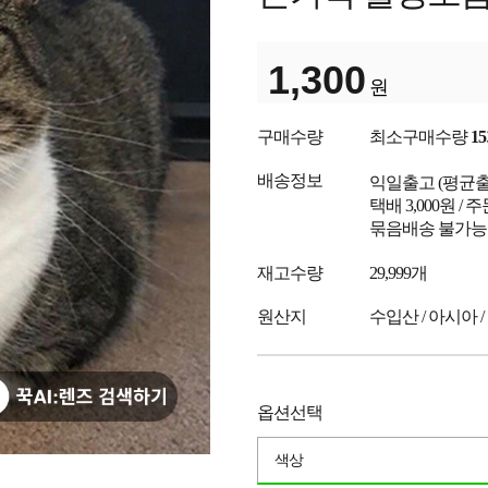
1,300
원
구매수량
최소구매수량
15
배송정보
익일출고
(평균
택배 3,000원 /
묶음배송 불가능
재고수량
29,999개
원산지
수입산 / 아시아 /
옵션선택
색상