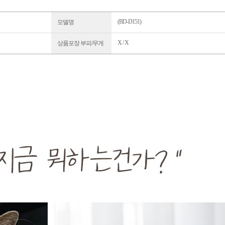
(BD-D151)
모델명
X / X
상품포장 부피/무게