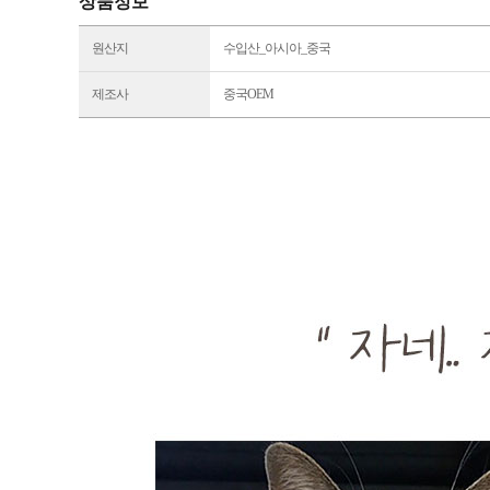
상품정보
원산지
수입산_아시아_중국
제조사
중국OEM