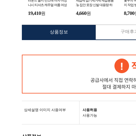
라운드 골지 민소매 여자 여성
제습제 습기제거제 제습용품
꽃무늬 
나시 티셔츠 캐주얼 여름 여성
3p 집안 옷장 신발 대용량 하
지 작업
라운드티
마옷장용 용품 습기 제거
19,410
4,660
8,700
원
원
구매후기
상품정보
상세설명 이미지 사용여부
사용허용
사용가능