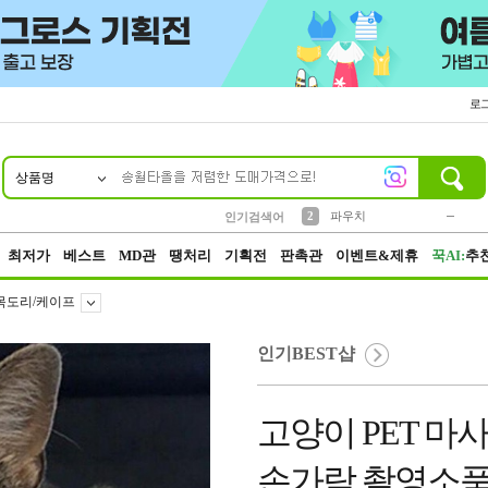
로
상품명
10
1
4
5
6
7
8
9
키링
미니
말랑이
선풍기
가방
양말
짱구
텀블러
23
2
1
1
7
3
2
파우치
인기검색어
3
모자
최저가
베스트
MD관
땡처리
기획전
판촉관
이벤트&제휴
꾹AI:
추
목도리/케이프
인기BEST샵
고양이 PET 마
손가락 촬영소품