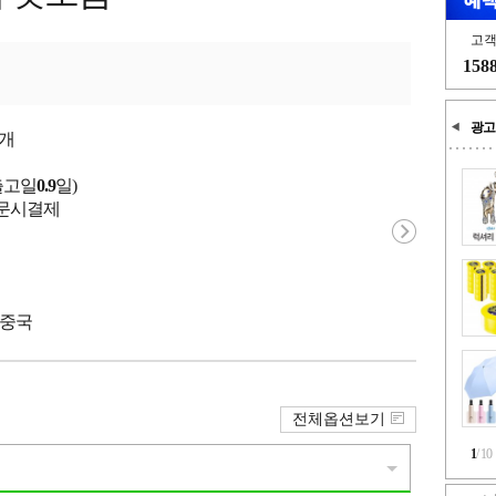
고
158
광고
개
출고일
0.9
일)
 주문시결제
 중국
전체옵션보기
1
/
10