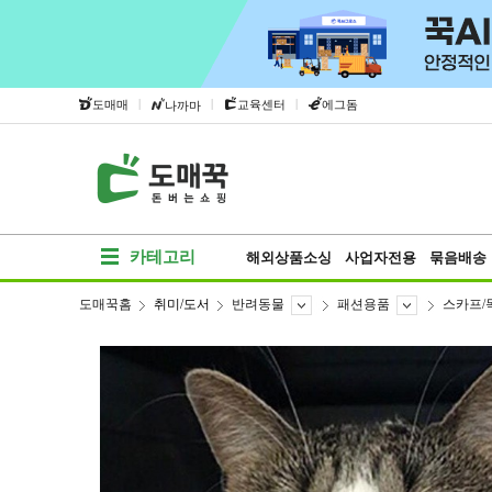
|
|
|
도매매
교육센터
에그돔
나까마
카테고리
해외상품소싱
사업자전용
묶음배송
도매꾹홈
취미/도서
반려동물
패션용품
스카프/