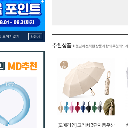
창 보이지않기
창닫기
추천상품
회원님이 선택한 상품과 함께 추천해드리
[도매라인] 고리형 3단자동우산