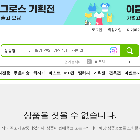
로그인
회원가입
마이페
상품명
10
1
4
5
6
7
8
9
키링
선풍기
말랑이
키캡
텀블러
가방
양말
양산
1
1
5
2
2
2
파우치
인기검색어
1
3
모자
2
자전용
묶음배송
최저가
베스트
MD관
땡처리
기획전
판촉관
이벤트&
상품을 찾을 수 없습니다.
이지의 주소가 잘못되었거나, 상품이 판매종료 또는 삭제되어 해당 상품정보를 조회할 