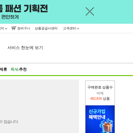
이지
장바구니
상품공급사센터
고객센터
서비스 한눈에 보기
제휴
꾹AI:
추천
구매완료 상품수
어제
402,926
상품
오늘(현재)
424,107
상품
수 없습니다