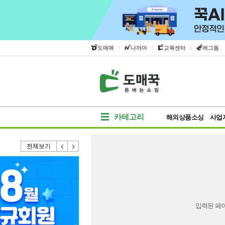
|
|
|
도매매
나까마
교육센터
에그돔
카테고리
해외상품소싱
사업
전체보기
입력된 페