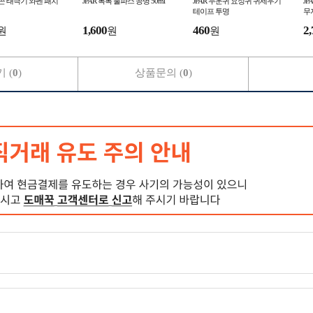
실리콘 태극기 와펜 패치
JPAR 톡톡 물파스 공병 50ml
JPAR 누운귀 요정귀 귀세우기
J
테이프 투명
무
1,600
460
2,
원
원
원
 (
0
)
상품문의 (
0
)