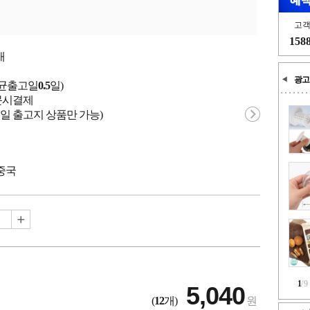
고
158
개
광고
평균출고일
0.5
일)
 주문시결제
일 출고지 상품만 가능)
 중국
1
/
9
5,040
(
12
개)
원