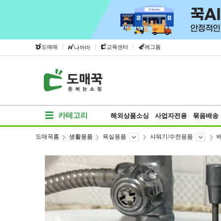
|
|
|
도매매
교육센터
에그돔
나까마
카테고리
해외상품소싱
사업자전용
묶음배송
도매꾹홈
생활용품
욕실용품
샤워기/수전용품