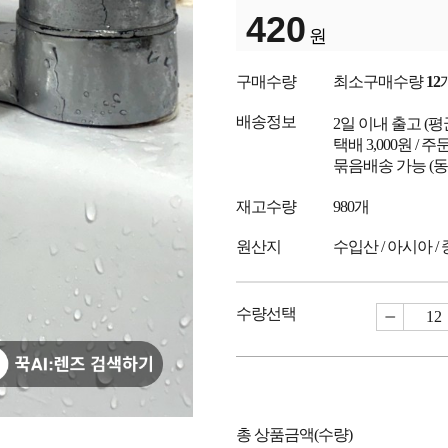
420
원
구매수량
최소구매수량
12
배송정보
2일 이내 출고
(
택배 3,000원 /
묶음배송 가능 (동
재고수량
980개
원산지
수입산 / 아시아 /
수량선택
총 상품금액(수량)