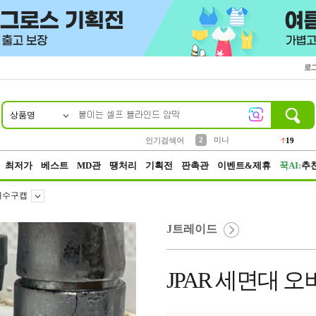
로
상품명
10
1
4
5
6
7
8
9
가방
양말
텀블러
짱구
말랑이
장갑
선풍기
생수
14
30
10
3
6
1
4
8
2
미니
인기검색어
19
3
키링
19
최저가
베스트
MD관
땡처리
기획전
판촉관
이벤트&제휴
꾹AI:
추
배수구캡
J트레이드
JPAR 세면대