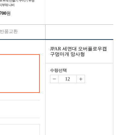
PAR 부채 만들기 꾸미기 투명
지부채 나비
700
원
반품교환
JPAR 세면대 오버플로우캡
구멍마개 망사형
수량선택