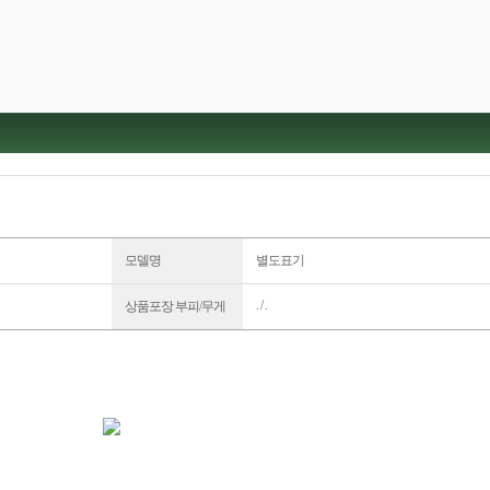
모델명
별도표기
. / .
상품포장 부피/무게