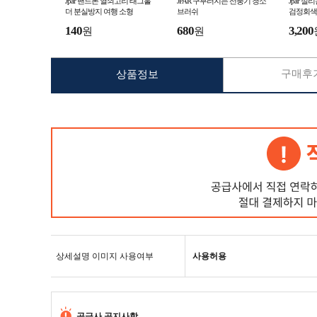
Jpar 핸드폰 열쇠고리 태그홀
JPAR 구부러지는 선풍기 청소
Jpar 
더 분실방지 여행 소형
브러쉬
검정회색
140
680
3,200
원
원
구매후기
상품정보
상세설명 이미지 사용여부
사용허용
공급사 공지사항