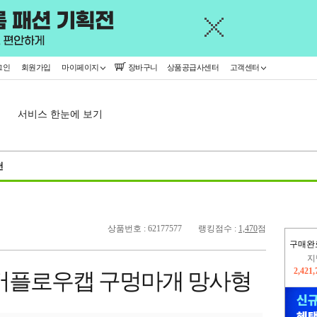
그인
회원가입
마이페이지
장바구니
상품공급사센터
고객센터
서비스 한눈에 보기
천
상품번호 : 62177577
랭킹점수 :
1,470
점
구매완
오늘
293,
 오버플로우캡 구멍마개 망사형
지
2,421