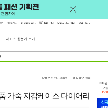
그인
회원가입
마이페이지
장바구니
상품공급사센터
고객센터
서비스 한눈에 보기
천
상품번호 : 62176106
랭킹점수 :
0
점
구매완
오늘
15,3
명품 가죽 지갑케이스 다이어리
445,