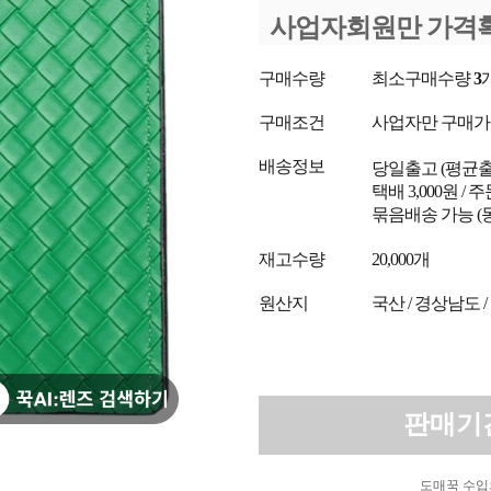
사업자회원만 가격
구매수량
최소구매수량
3
구매조건
사업자만 구매
배송정보
당일출고
(평균
택배 3,000원 /
묶음배송 가능 (
재고수량
20,000개
원산지
국산 / 경상남도 
판매기
도매꾹 수입