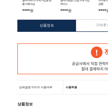
갤럭시버디3 수제 지갑형 명
갤럭시퀀텀3 고급 수제 지갑
아이폰13
품 지폐수납
케이스
갑형
****
****
****
원
원
구매후기
상품정보
상세설명 이미지 사용여부
사용허용
상품정보