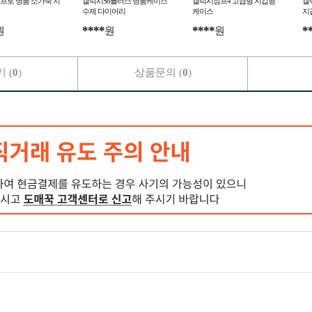
프로 명품 소가죽 지
갤럭시S8플러스 명품케이스
갤럭시점프4 고급형 지갑형
갤
수제 다이어리
케이스
지
****
****
*
원
원
원
 (
0
)
상품문의 (
0
)