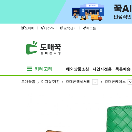
|
|
|
도매매
교육센터
에그돔
나까마
카테고리
해외상품소싱
사업자전용
묶음배송
도매꾹홈
디지털/가전
휴대폰액세서리
휴대폰케이스