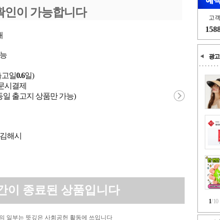
확인이 가능합니다
고
158
개
가능
광고
출고일
0.6
일)
 주문시결제
동일 출고지 상품만 가능)
/ 김해시
간이 종료된 상품입니다
1
/
10
의 일부는 뜻깊은 사회공헌 활동에 쓰입니다