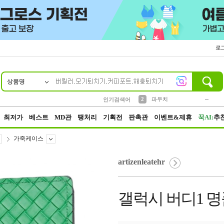
로
상품명
10
1
4
5
6
7
8
9
키링
미니
말랑이
선풍기
가방
양말
짱구
텀블러
23
2
1
1
7
3
2
파우치
인기검색어
3
모자
최저가
베스트
MD관
땡처리
기획전
판촉관
이벤트&제휴
꾹AI:
추
가죽케이스
artizenleatehr
갤럭시 버디1 