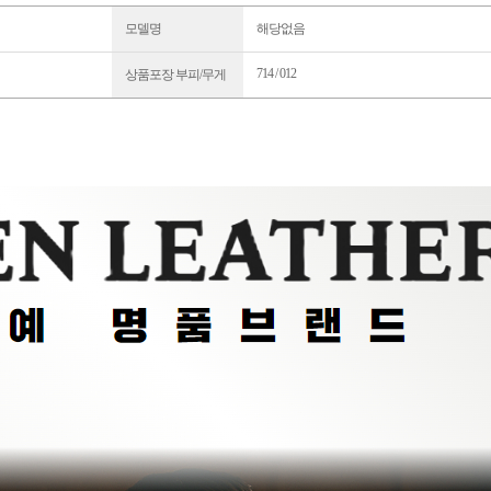
모델명
해당없음
714 / 012
상품포장 부피/무게