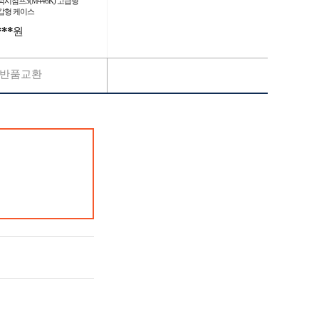
럭시점프3(M446K) 고급형
갑형 케이스
***
원
반품교환