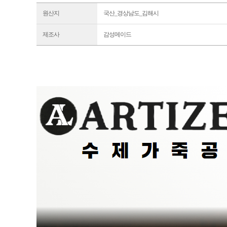
원산지
국산_경상남도_김해시
제조사
감성메이드