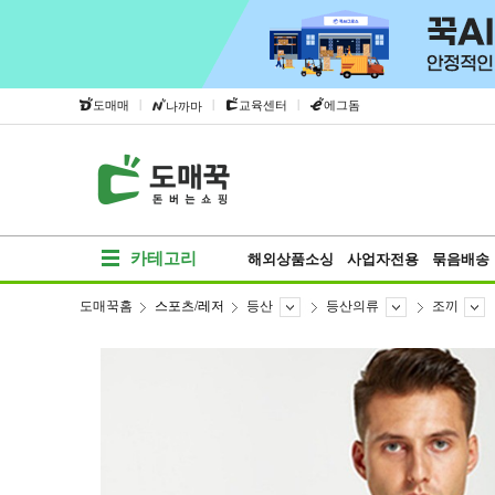
|
|
|
도매매
교육센터
에그돔
나까마
카테고리
해외상품소싱
사업자전용
묶음배송
도매꾹홈
스포츠/레저
등산
등산의류
조끼