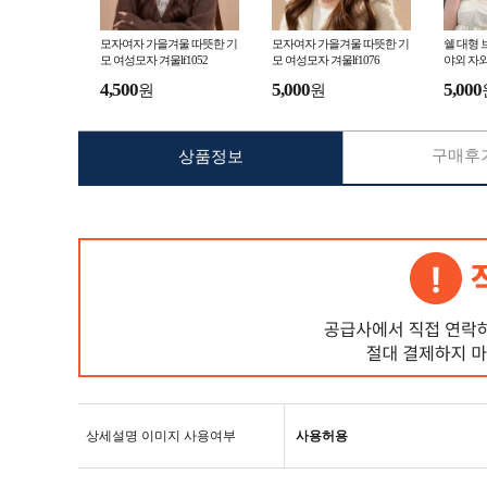
모자여자 가을겨울 따뜻한 기
모자여자 가을겨울 따뜻한 기
쉘 대형 
모 여성모자 겨울lf1052
모 여성모자 겨울lf1076
야외 자외
패lf1090
4,500
5,000
5,000
원
원
구매후기
상품정보
상세설명 이미지 사용여부
사용허용