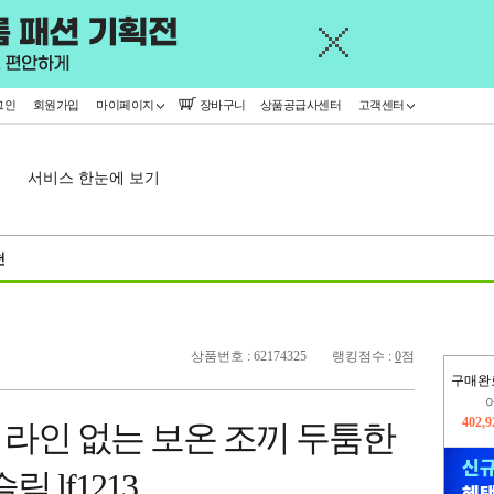
그인
회원가입
마이페이지
장바구니
상품공급사센터
고객센터
서비스 한눈에 보기
천
상품번호 : 62174325
랭킹점수 :
0
점
구매완
오늘
132,
 라인 없는 보온 조끼 두툼한
402,
 lf1213