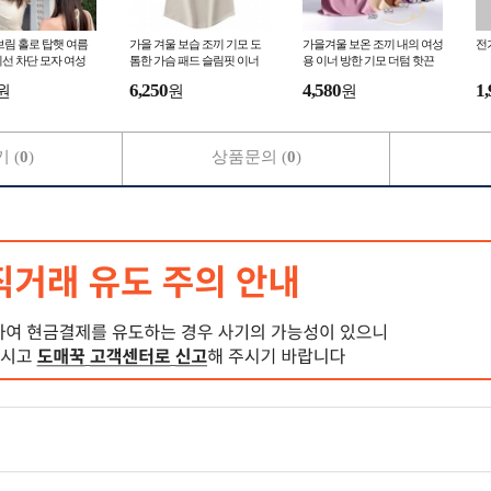
브림 홀로 탑햇 여름
가을 겨울 보습 조끼 기모 도
가을겨울 보온 조끼 내의 여성
전
선 차단 모자 여성
톰한 가슴 패드 슬림핏 이너
용 이너 방한 기모 더텀 핫끈
탑 lf1215
패lf1214
6,250
4,580
1,
원
원
원
 (
0
)
상품문의 (
0
)