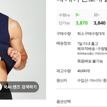
수량
5~
10~
(개)
3,870
3,840
단가
(원)
구매수량
최소구매수량
5
개
배송정보
7일 이내 출고
해외직배송 / 수량
해외배송상품도 구매안전서비
묶음배송 불가능
재고수량
48,000개
원산지
수입산 / 아시아 / 
옵션선택