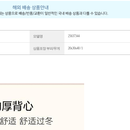
25637344
모델명
20x30x40 / 1
상품포장 부피/무게