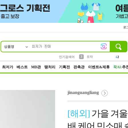
로
상품명
10
1
2
5
6
7
8
9
키링
파우치
말랑이
키캡
텀블러
가방
양말
양산
1
1
1
5
2
2
3
모자
인기검색어
2
4
선풍기
최저가
베스트
MD관
땡처리
기획전
판촉관
이벤트&제휴
꾹AI:
추
jinanguangliang
[해외]
가을 겨울
배 케어 민소매 슬림