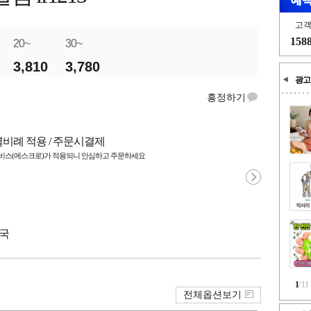
고
158
20~
30~
3,810
3,780
광고
흥정하기
별비례 적용 / 주문시결제
스(에스크로)가 적용되니 안심하고 주문하세요
중국
1
/
11
전체옵션보기