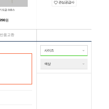
관심공급사
기 도금 크로스
990
원
반품교환
사이즈
색상