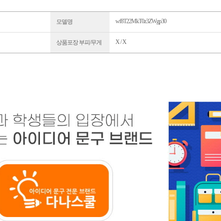
wf8T22MkT0z3ZWgp30
모델명
X / X
상품포장 부피/무게