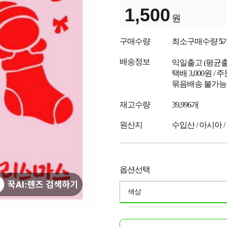
1,500
원
구매수량
최소구매수량
5
배송정보
익일출고
(평균
택배 3,000원 /
묶음배송 불가능
재고수량
39,996개
원산지
수입산 / 아시아 /
옵션선택
색상