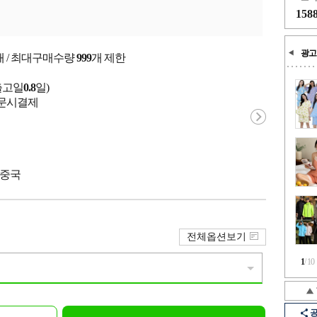
158
광고
개 / 최대구매수량
999
개 제한
출고일
0.8
일)
 주문시결제
 중국
전체옵션보기
1
/
10