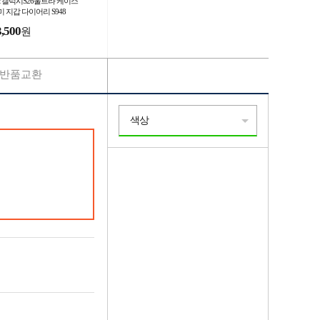
st 갤럭시S26울트라 케이스
미 지갑 다이어리 S948
3,500
원
반품교환
색상