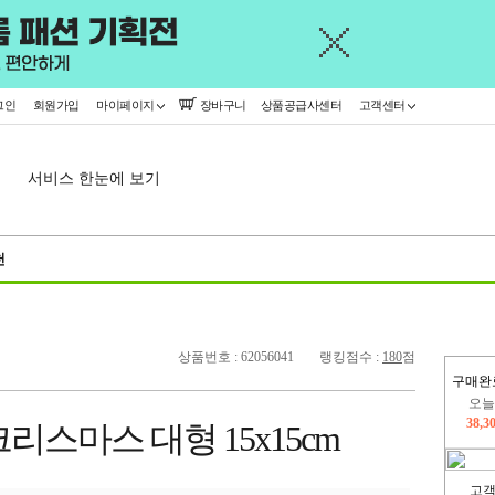
그인
회원가입
마이페이지
장바구니
상품공급사센터
고객센터
서비스 한눈에 보기
천
상품번호 : 62056041
랭킹점수 :
180
점
구매완
오늘
38,3
리스마스 대형 15x15cm
402,
고