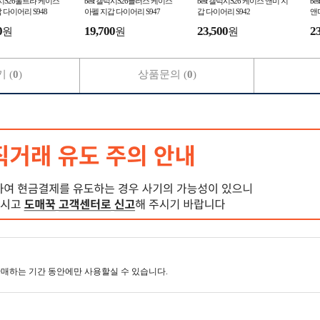
갤럭시S26울트라 케이스
best 갤럭시S26플러스 케이스
best 갤럭시S26 케이스 앤미 지
be
 다이어리 S948
아펠 지갑 다이어리 S947
갑 다이어리 S942
앤
0
19,700
23,500
2
원
원
원
 (
0
)
상품문의 (
0
)
매하는 기간 동안에만 사용할실 수 있습니다.