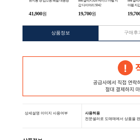
휴지통 1p 업소용 페달 대용량
best 갤럭시S26 케이스 아펠 지
best 
갑 다이어리 S942
아펠 지갑
41,900
19,700
19,70
원
원
구매후기
상품정보
상세설명 이미지 사용여부
사용허용
전문셀러로 도매매에서 상품을 판