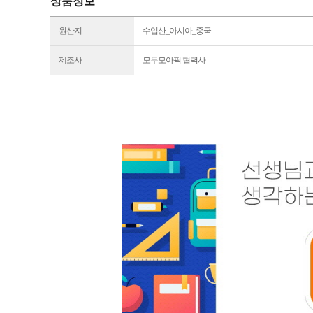
상품정보
원산지
수입산_아시아_중국
제조사
모두모아픽 협력사