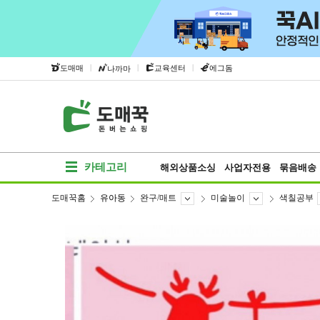
|
|
|
도매매
교육센터
에그돔
나까마
카테고리
해외상품소싱
사업자전용
묶음배송
도매꾹홈
유아동
완구/매트
미술놀이
색칠공부