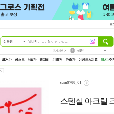
로
상품명
10
1
2
3
4
6
7
8
9
키링
파우치
모자
선풍기
키캡
텀블러
가방
양말
양산
1
1
2
5
2
2
5
말랑이
인기검색어
1
최저가
베스트
MD관
땡처리
기획전
판촉관
이벤트&제휴
꾹AI:
추
scsu9700_01
스텐실 아크릴 크