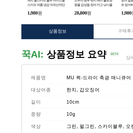
렉시 쿨스카프 블루 아이스쿨
조무사 원투 낚시 세미 플로팅
빙어 얼음
스카프 여름 냉감 자외선차단
원줄 감성돔 장어 카고 낚시줄
트 빙어찌
나일론 릴줄
낚시줄 
1,980
28,800
1,980
원
원
구매후기
상품정보
꾹AI:
상품정보 요약
상
제품명
MU 퀵-드라이 축광 매니큐어
대상어종
한치, 갑오징어
길이
10cm
중량
10g
색상
그린, 펄그린, 스카이블루, 