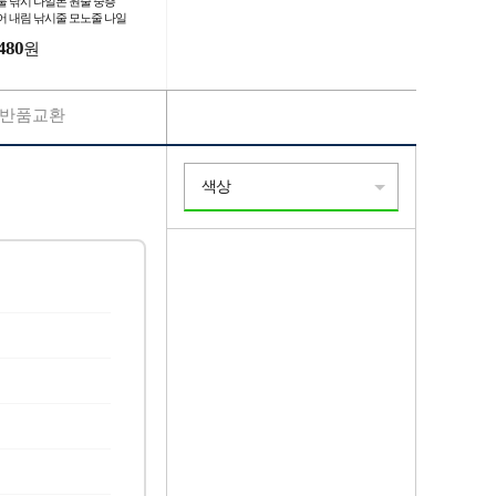
물 낚시 나일론 원줄 중층
어 내림 낚시줄 모노줄 나일
줄 모노 라인
480
원
반품교환
색상