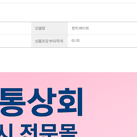
모델명
한치 베이트
01 / 01
상품포장 부피/무게