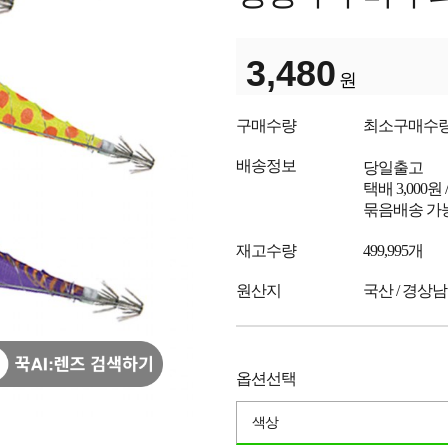
3,480
원
구매수량
최소구매수
배송정보
당일출고
택배 3,000
묶음배송 가능
재고수량
499,995개
원산지
국산 / 경상남
옵션선택
색상