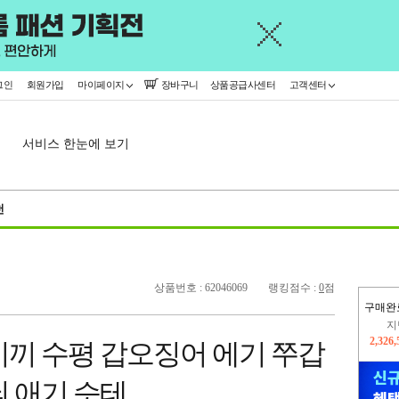
그인
회원가입
마이페이지
장바구니
상품공급사센터
고객센터
서비스 한눈에 보기
천
상품번호 : 62046069
랭킹점수 :
0
점
구매완
이
2,227
미끼 수평 갑오징어 에기 쭈갑
지
2,326
늬 애기 슷테