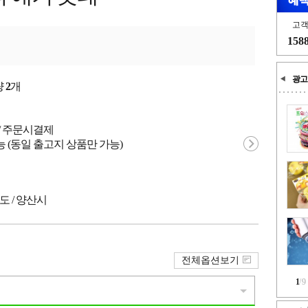
고
158
광고
량
2
개
원 / 주문시결제
 (동일 출고지 상품만 가능)
도 / 양산시
전체옵션보기
1
/
9