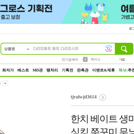
로
상품명
10
1
4
5
6
7
8
9
파우치
등산
벨트
실리콘
양말
모자
양산
여성패션
152
395
555
12
1
1
5
3
2
케이스
인기검색어
12
3
생수
454
최저가
베스트
MD관
땡처리
기획전
판촉관
이벤트&제휴
꾹AI:
추
트
tjralwjd3614
한치 베이트 생
싱킹 쭈꾸미 무