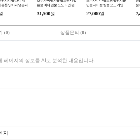
 낚시 바늘 채비 세
조무사 찌낚시줄 플로팅 나일
조무사 바다 플로팅 릴낚시줄
민
 용품 낚시찌 얼음찌
론줄 바다 민물 모노 라인 원
민물 세미줄 릴줄 모노 라인
붕
소품
줄 나일론 낚시줄
나일론 원줄 낚시줄
론
31,500
27,000
7,
원
원
원
 (
0
)
상품문의 (
0
)
세 페이지의 정보를 AI로 분석한 내용입니다.
오렌지