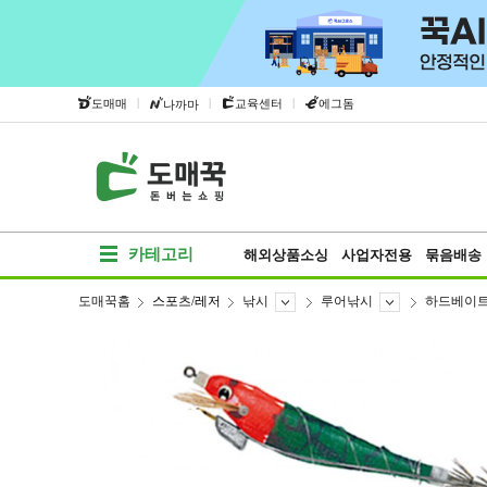
|
|
|
도매매
교육센터
에그돔
나까마
카테고리
해외상품소싱
사업자전용
묶음배송
도매꾹홈
스포츠/레저
낚시
루어낚시
하드베이