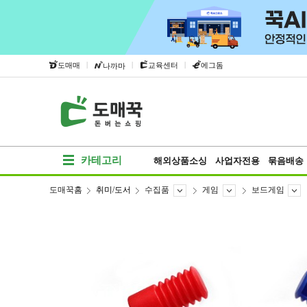
|
|
|
도매매
교육센터
에그돔
나까마
카테고리
해외상품소싱
사업자전용
묶음배송
도매꾹홈
취미/도서
수집품
게임
보드게임