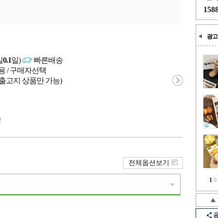
158
광고
일
0.1
일)
빠른배송
용 / 구매자선택
 출고지 상품만 가능)
국
전체옵션보기
1
/
9