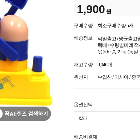
1,900
원
구매수량
최소구매수량
5
개
배송정보
익일출고
(평균출고
택배 / 수량별비례 적
묶음배송 가능 (동일
재고수량
9,046개
원산지
수입산 / 아시아 / 중
옵션선택
칼라
배송비결제