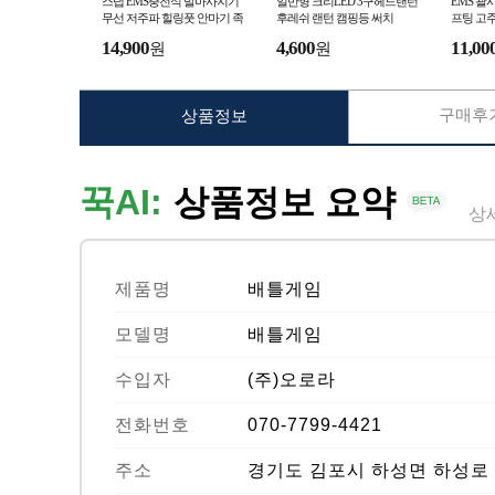
스탭 EMS충전식 발마사지기
일반형 크리LED 3구헤드랜턴
EMS 괄
무선 저주파 힐링풋 안마기 족
후레쉬 랜턴 캠핑등 써치
프팅 고
저근막 스트레칭
14,900
4,600
11,00
원
원
구매후기
상품정보
꾹AI:
상품정보 요약
상
제품명
배틀게임
모델명
배틀게임
수입자
(주)오로라
전화번호
070-7799-4421
주소
경기도 김포시 하성면 하성로 6