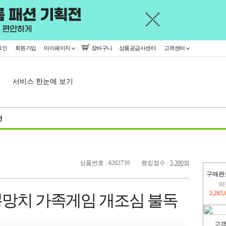
그인
회원가입
마이페이지
장바구니
상품공급사센터
고객센터
서비스 한눈에 보기
천
상품번호 : 6202739
랭킹점수 :
5,390
점
이
구매완
2,265
지
2,326
망치 가족게임 개조심 불독
고