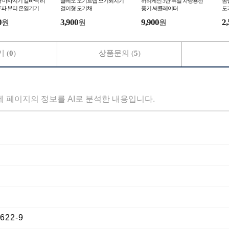
사 마사지기 갈바닉 리
클레오 모기트랩 모기퇴치기
허리케인 3단 듀얼 차량용선
솜
주파 뷰티 온열기기
걸이형 모기채
풍기 써큘레이터
도
0
3,900
9,900
2,
원
원
원
 (
0
)
상품문의 (
5
)
세 페이지의 정보를 AI로 분석한 내용입니다.
22-9