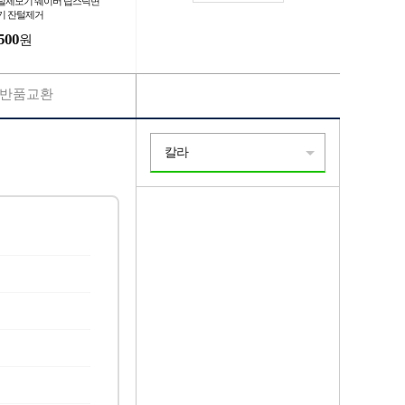
털제모기 쉐이버 립스틱면
기 잔털제거
500
원
반품교환
칼라