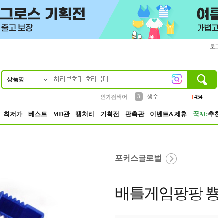
로
상품명
10
1
2
3
6
7
8
9
파우치
케이스
생수
실리콘
양말
모자
양산
여성패션
454
555
12
12
1
1
5
3
4
등산
인기검색어
152
5
벨트
395
최저가
베스트
MD관
땡처리
기획전
판촉관
이벤트&제휴
꾹AI:
추
포커스글로벌
배틀게임팡팡 뿅