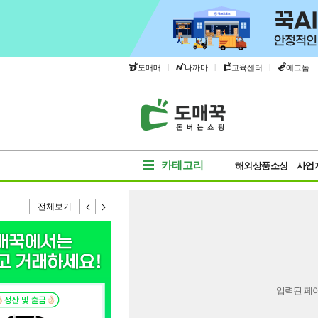
|
|
|
도매매
나까마
교육센터
에그돔
카테고리
해외상품소싱
사업
전체보기
입력된 페