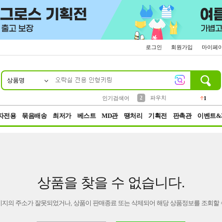
로그인
회원가입
마이페
상품명
10
1
4
5
6
7
8
9
키링
선풍기
말랑이
키캡
텀블러
가방
양말
양산
1
1
5
2
2
2
파우치
인기검색어
1
3
모자
2
자전용
묶음배송
최저가
베스트
MD관
땡처리
기획전
판촉관
이벤트&
상품을 찾을 수 없습니다.
이지의 주소가 잘못되었거나, 상품이 판매종료 또는 삭제되어 해당 상품정보를 조회할 