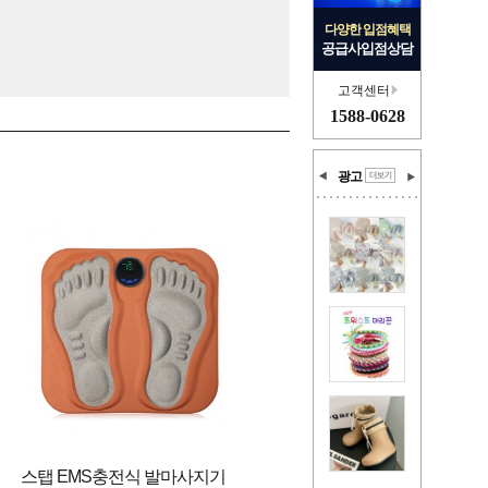
다양한 입점혜택
공급사입점상담
고객센터
1588-0628
광고
스탭 EMS충전식 발마사지기