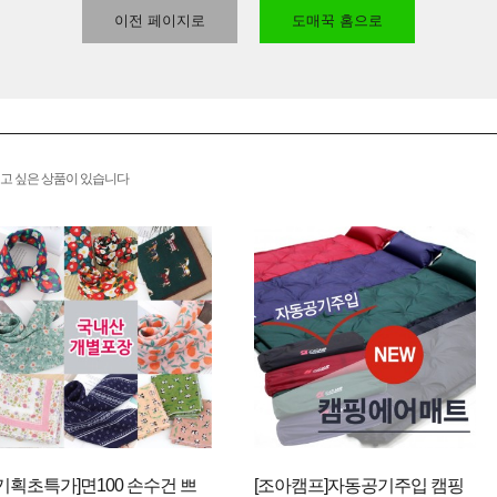
이전 페이지로
도매꾹 홈으로
고 싶은 상품이 있습니다
[기획초특가]면100 손수건 쁘
[조아캠프]자동공기주입 캠핑