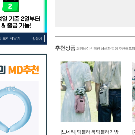
창 보이지않기
창닫기
추천상품
회원님이 선택한 상품과 함께 추천해드리
[노네타] 텀블러백 텀블러가방