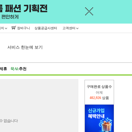
이지
장바구니
상품공급사센터
고객센터
서비스 한눈에 보기
제휴
꾹AI:
추천
구매완료 상품수
어제
402,926
상품
오늘(현재)
137,643
상품
수 없습니다