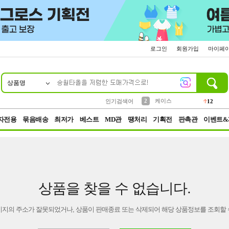
로그인
회원가입
마이페
상품명
10
1
4
5
6
7
8
9
파우치
등산
벨트
실리콘
양말
모자
양산
여성패션
152
395
555
12
1
1
5
3
2
케이스
인기검색어
12
3
생수
454
자전용
묶음배송
최저가
베스트
MD관
땡처리
기획전
판촉관
이벤트&
상품을 찾을 수 없습니다.
이지의 주소가 잘못되었거나, 상품이 판매종료 또는 삭제되어 해당 상품정보를 조회할 