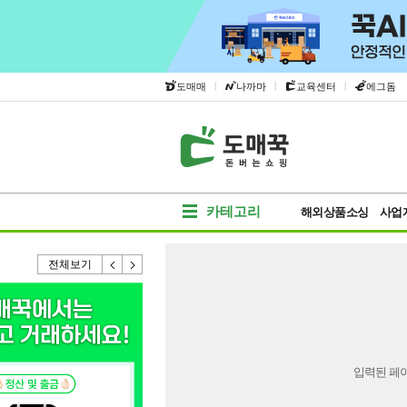
|
|
|
도매매
나까마
교육센터
에그돔
카테고리
해외상품소싱
사업
전체보기
입력된 페