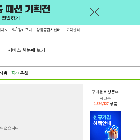
이지
장바구니
상품공급사센터
고객센터
서비스 한눈에 보기
제휴
꾹AI:
추천
구매완료 상품수
지난주
2,326,527
상품
이번주
2,267,726
상품
수 없습니다