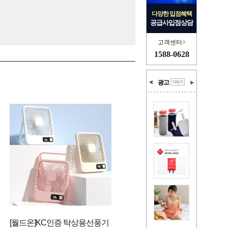
다양한 입점혜택
공급사입점상담
고객센터
1588-0628
광고
[월드온]KC인증 탁상용선풍기