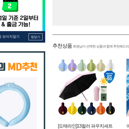
창 보이지않기
창닫기
추천상품
회원님이 선택한 상품과 함께 추천해드리
[도매라인]13컬러 파우치세트