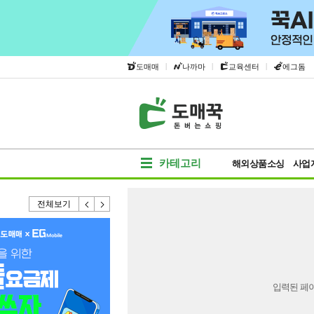
|
|
|
도매매
나까마
교육센터
에그돔
카테고리
해외상품소싱
사업
전체보기
입력된 페