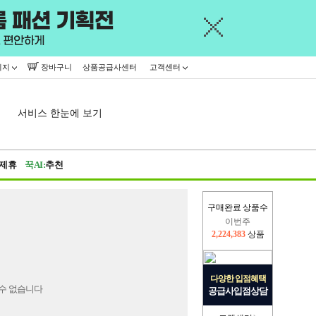
이지
장바구니
상품공급사센터
고객센터
서비스 한눈에 보기
제휴
꾹AI:
추천
구매완료 상품수
이번주
2,224,383
상품
지난주
2,326,527
상품
다양한 입점혜택
수 없습니다
공급사입점상담