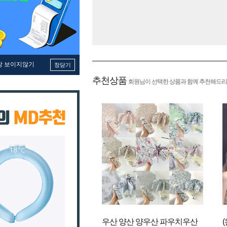
창 보이지않기
창닫기
추천상품
회원님이 선택한 상품과 함께 추천해드리
우산 양산 양우산 파우치우산