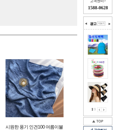
고객센터
1588-0628
광고
1
/
9
시원한 풍기 인견100 여름이불