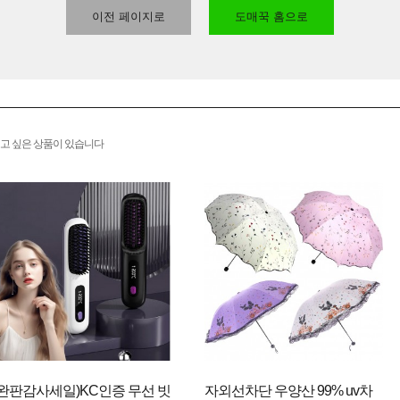
이전 페이지로
도매꾹 홈으로
고 싶은 상품이 있습니다
(완판감사세일)KC인증 무선 빗
자외선차단 우양산 99% uv차