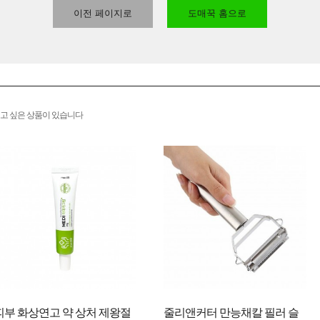
이전 페이지로
도매꾹 홈으로
고 싶은 상품이 있습니다
피부 화상연고 약 상처 제왕절
줄리앤커터 만능채칼 필러 슬