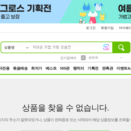
로그인
회원가입
마이페
상품명
10
1
4
5
6
7
8
9
키링
미니
말랑이
선풍기
가방
양말
짱구
텀블러
23
2
1
1
7
3
2
파우치
인기검색어
3
모자
자전용
묶음배송
최저가
베스트
MD관
땡처리
기획전
판촉관
이벤트&
상품을 찾을 수 없습니다.
이지의 주소가 잘못되었거나, 상품이 판매종료 또는 삭제되어 해당 상품정보를 조회할 