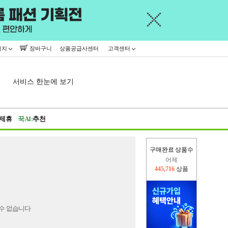
이지
장바구니
상품공급사센터
고객센터
서비스 한눈에 보기
제휴
꾹AI:
추천
구매완료 상품수
어제
445,716
상품
오늘(현재)
332,346
상품
수 없습니다