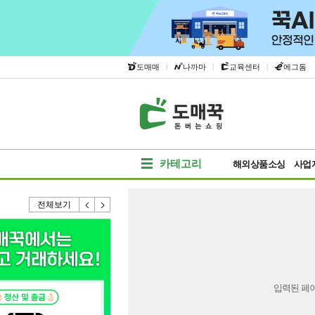
|
|
|
도매매
나까마
교육센터
에그돔
카테고리
해외상품소싱
사업
전체보기
입력된 페