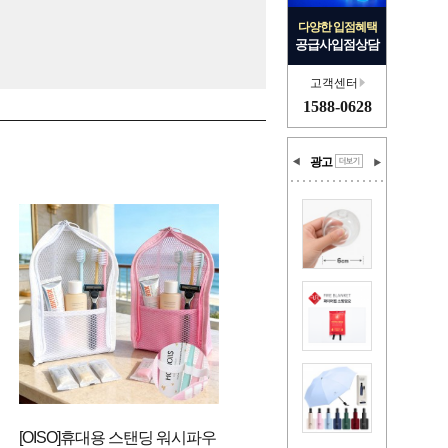
다양한 입점혜택
공급사입점상담
고객센터
1588-0628
광고
[OISO]휴대용 스탠딩 워시파우