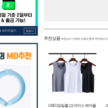
창 보이지않기
창닫기
추천상품
회원님이 선택한 상품과 함께 추천해드리
LND (당일출고) 아이스 에어플