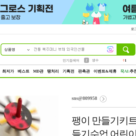
로
상품명
10
1
4
5
6
7
8
9
벨트
파우치
등산
실리콘
양말
여성패션
장갑
led
4
3
1
2
4
1
2
생수
인기검색어
1
3
케이스
1
최저가
베스트
MD관
땡처리
기획전
판촉관
이벤트&제휴
꾹AI:
추
sns@809958
팽이 만들기키트
들기수업 어린