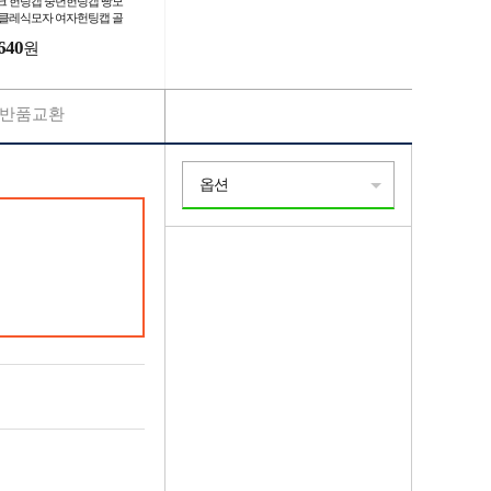
크 헌팅캡 중년헌팅캡 빵모
 클레식모자 여자헌팅캡 골
헌팅캡
640
원
반품교환
옵션