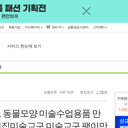
그인
회원가입
마이페이지
장바구니
상품공급사센터
고객센터
서비스 한눈에 보기
천
상품번호 : 61871628
랭킹점수 :
2,790
점
구매완
이
2,405
 동물모양 미술수업용품 만
지
2,326
이집미술교구 미술교구 팽이만