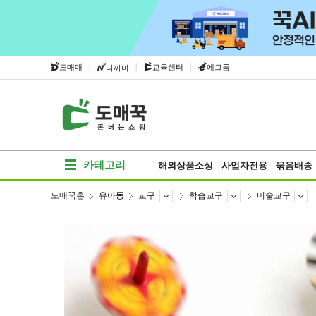
|
|
|
도매매
교육센터
에그돔
나까마
카테고리
해외상품소싱
사업자전용
묶음배송
도매꾹홈
유아동
교구
학습교구
미술교구