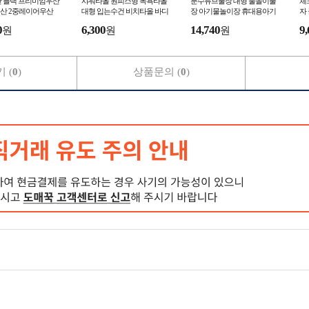
산 블랙 프리미엄우산
샤워타올 원피스형 목욕타올
분수튜브풀장 대형 물놀이풀
체
산 2중레이어우산
대형 입는수건 비치타올 바디
장 아기물놀이장 휴대용아기
자
 골프암막우산
수건 물놀이타올
풀장 유아풀 유아풀장
프
0
6,300
14,740
9,
원
원
원
 (
0
)
상품문의 (
0
)