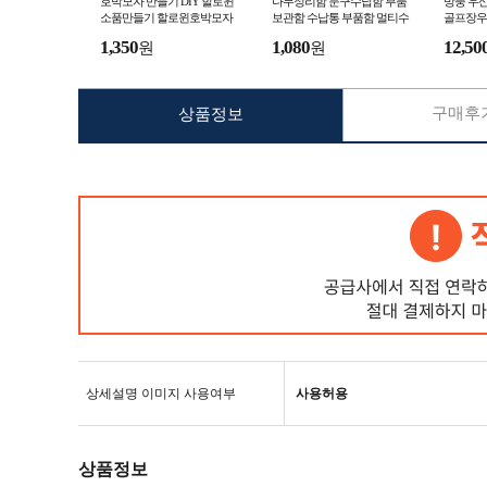
호박모자 만들기 DIY 할로윈
나무정리함 문구수납함 부품
방풍 우
소품만들기 할로윈호박모자
보관함 수납통 부품함 멀티수
골프장우
할로윈꾸미기 할로윈재료 할
납함
장마우산
1,350
1,080
12,50
원
원
로윈모자만들기
구매후기
상품정보
상세설명 이미지 사용여부
사용허용
상품정보