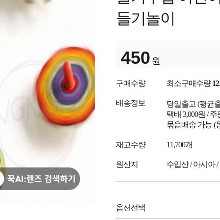
들기놀이
450
원
구매수량
최소구매수량
12
배송정보
당일출고
(평균
택배 3,000원 /
묶음배송 가능 (
재고수량
11,700개
원산지
수입산 / 아시아 /
옵션선택