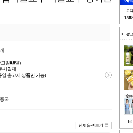
고
158
광고
개
출고일
0.8
일)
 주문시결제
동일 출고지 상품만 가능)
 중국
1
/
9
전체옵션보기