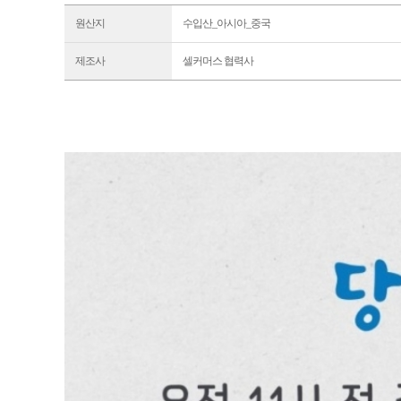
원산지
수입산_아시아_중국
제조사
셀커머스 협력사