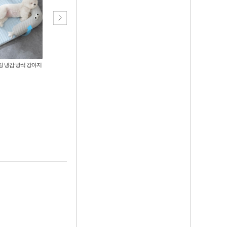
링 냉감 방석 강아지
[가성비] 애견 배변 패드/소형 중형
[패드공작소] 프리미엄 애견 배변
대형견 패드
패드/균일가
6,500
6,500
원
원