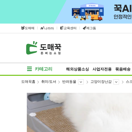
|
|
|
도매매
교육센터
에그돔
나까마
카테고리
해외상품소싱
사업자전용
묶음배송
도매꾹홈
취미/도서
반려동물
고양이장난감
스