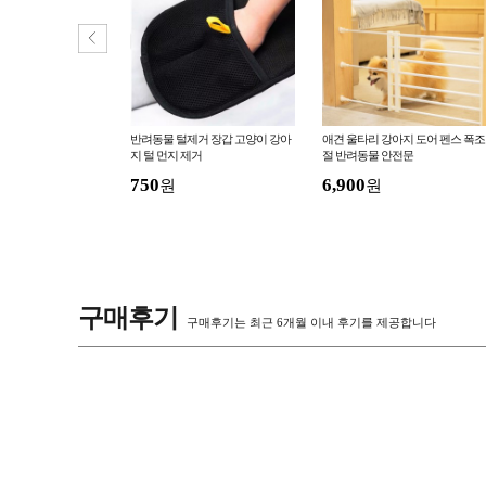
아지옷도매 강아지 여
반려동물 털제거 장갑 고양이 강아
애견 울타리 강아지 도어 펜스 폭조
라워 스커트
지 털 먼지 제거
절 반려동물 안전문
750
6,900
원
원
구매후기
구매후기는 최근 6개월 이내 후기를 제공합니다