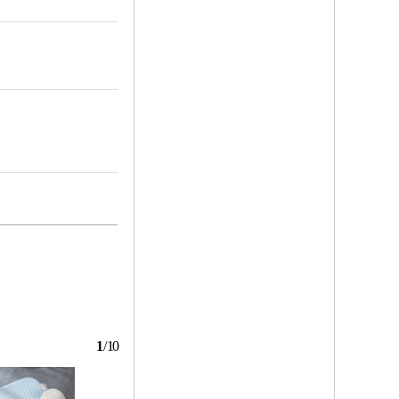
1
/
10