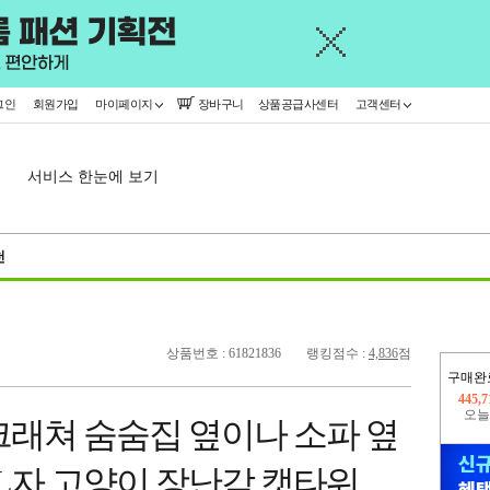
그인
회원가입
마이페이지
장바구니
상품공급사센터
고객센터
서비스 한눈에 보기
천
상품번호 : 61821836
랭킹점수 :
4,836
점
구매완
오늘
203,
크래쳐 숨숨집 옆이나 소파 옆
445,
 L자 고양이 장난감 캣타워