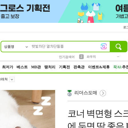
로
상품명
10
1
4
5
6
7
8
9
키링
미니
말랑이
선풍기
가방
양말
짱구
텀블러
23
2
1
1
7
3
2
파우치
인기검색어
3
모자
최저가
베스트
MD관
땡처리
기획전
판촉관
이벤트&제휴
꾹AI:
추
크래쳐
리더스도매
코너 벽면형 스
에 두면 딱 좋은