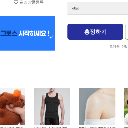
관심상품등록
색상
흥정하기
도매꾹 수입