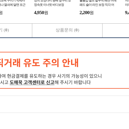
에코백 꾸미기 악세사
상의 보정나시 똥배 옆구리 보
볼륨업 셀프 탈부착 패션 어깨
자
나 열쇠에 달면 포근
정속옷 이너핏 바디보정
패드 숄더 라인 보정 직각 어
야
기를 더해주는 카피바
좁 체형 커버 슬림핏 연예인핏
버
4,950
2,200
9,
원
원
원
촬영용 소품
조
 (
0
)
상품문의 (
0
)