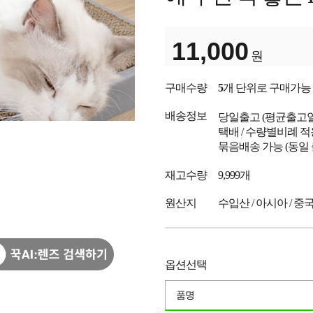
11,000
원
구매수량
5
개 단위로 구매가능
배송정보
당일출고
(평균출고
택배 / 수량별비례 적
묶음배송 가능 (동일
재고수량
9,999개
원산지
수입산 / 아시아 / 중
옵션선택
품명