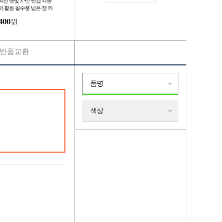
외선 햇빛 차단 썬캡 각종
외 활동 필수품 넓은 챙 커
 모자 사계절 사용 사이즈
400
원
절 가능
반품교환
품명
색상