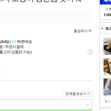
고
158
광고
흥정하기
일
0.4
일)
빠른배송
용 / 주문시결제
 출고지 상품만 가능)
국
전체옵션보기
1
/
10