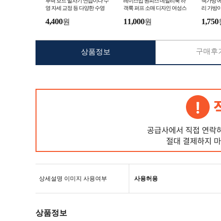
부력 보드 발차기 연습이나 수
레이스업 원피스 데일리룩 하
책가방 
영 자세 교정 등 다양한 수영
객룩 퍼프 소매 디자인 여성스
리 가방이
연습에 활용할 수 있는 보조
러운 여리여리한 드레스
한 분위
4,400
11,000
1,750
원
원
장비
라 키링
구매후기
상품정보
상세설명 이미지 사용여부
사용허용
상품정보