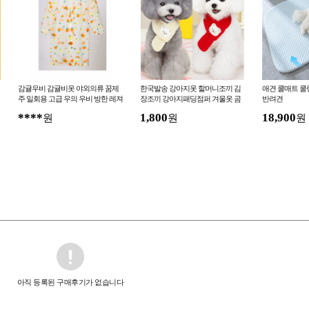
감귤우비 감귤비옷 야외의류 꿈제
한국발송 강아지옷 할머니조끼 김
애견 쿨매트 쿨
주 일회용 고급 우의 우비 방한 레져
장조끼 강아지패딩점퍼 겨울옷 곰
반려견
방수 가벼움 휴대용 단추형
패치목도리 강아지목도리
****
1,800
18,900
원
원
원
아직 등록된 구매후기가 없습니다