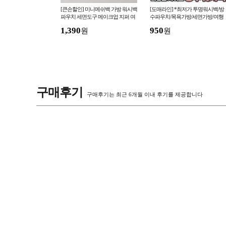
사이즈] 압축 지퍼 파우
[큰손할인] 미니메쉬백 가방 워시백
[도매라인] *최저가 투명워시백/방
방 이불 패딩 겨울 의류
파우치 세면도구 메이크업 지퍼 여
수파우치/목욕가방/세면가방/여행
 에어홀 002657
행용 메시 행잉 물놀이 비치백 배색
용파우치/화장품케이스/파우치
1,390
950
원
원
구매후기
구매후기는 최근 6개월 이내 후기를 제공합니다