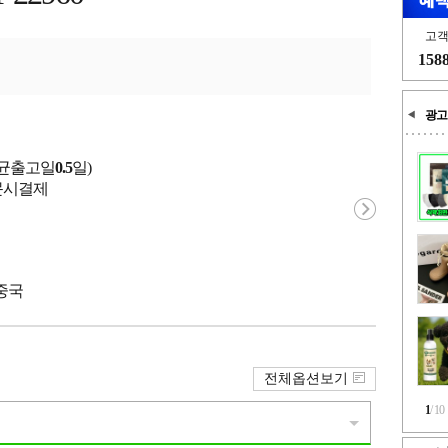
고
158
광고
평균출고일
0.5
일)
 주문시결제
 중국
전체옵션보기
1
/
10