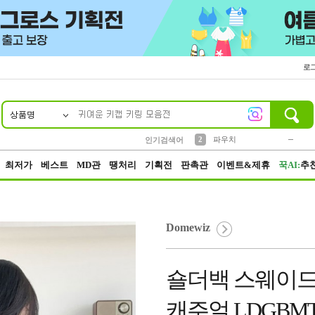
로
상품명
10
1
4
5
6
7
8
9
키링
미니
말랑이
선풍기
가방
양말
짱구
텀블러
23
2
1
1
7
3
2
파우치
인기검색어
3
모자
최저가
베스트
MD관
땡처리
기획전
판촉관
이벤트&제휴
꾹AI:
추
Domewiz
숄더백 스웨이드
캐주얼 LDGBMT-