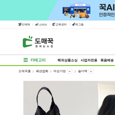
|
|
|
도매매
교육센터
에그돔
나까마
카테고리
해외상품소싱
사업자전용
묶음배송
도매꾹홈
패션잡화
여성가방
숄더백