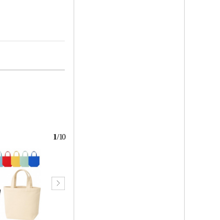
1
/
10