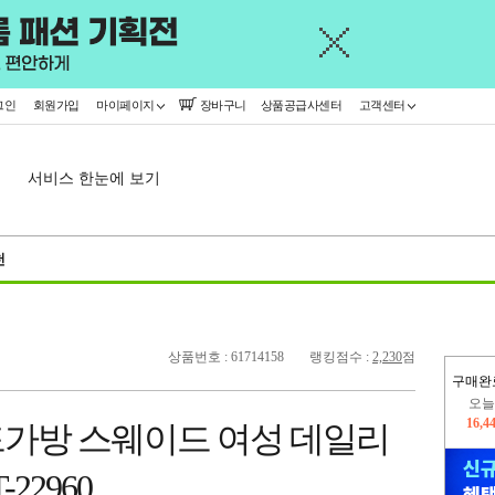
그인
회원가입
마이페이지
장바구니
상품공급사센터
고객센터
서비스 한눈에 보기
천
상품번호 : 61714158
랭킹점수 :
2,230
점
구매완
오늘
16,4
가방 스웨이드 여성 데일리
445,
22960