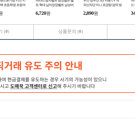
핸드폰가방 키즈 키
허리띠 남자벨트 남성벨트 밸
우산 양우산 3단 자동 UV 자
하
백 초등학생 초등여
트 혁대 남자정장벨트 남성버
외선차단 미니 초경량 암막 방
드
물 주니어크로스백
클벨트
수
힐
6,720
2,890
3
원
원
원
폰백
 (
0
)
상품문의 (
0
)