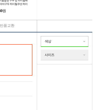
이힐깔창 구두 앞 하이힐패
 여자구두 하이힐쿠션 하이
앞깔창
40
원
반품교환
색상
사이즈