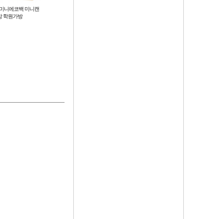
]미니에코백 미니캔
미니 크로스백 휴대폰가방 보조 멀
[히트템] 모노 에코백 무지 캔버스
방 학원가방
티백 파우치 남녀공용 KK866
에코백 학원가방 인쇄가능 8가지
사이즈
3,240
750
원
원