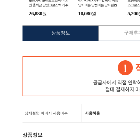
모던가방 모던크로스백 직장
반바지 남자 캐주얼 남성 여름
초등학생
인 출퇴근 남성크로스백 캐주
남자여름 남성여름 남자팬츠
즈크로스
얼백 LDGBMT-22021
남성팬츠 반바지코디 베이직
아생일선
26,880
10,080
5,200
원
원
반바지
키즈핸드
구매후기
상품정보
상세설명 이미지 사용여부
사용허용
상품정보