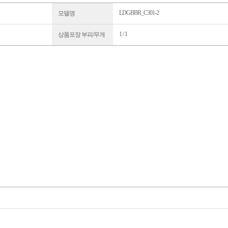
LDGBBR_C301-2
모델명
1 / 1
상품포장 부피/무게