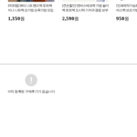
[히트템] 쁘띠 니트 핸드백 토트백
[큰손할인] 캔버스에코백 가방 숄더
[인쇄제작가능
미니 니트백 손가방 손목가방 모임
백 토트백 도시락 기저귀 캠핑 보부
버스백 보조가
선물 98종
상 장바구니 데일리 빅사이즈 보조
1,350
2,590
950
원
원
원
아직 등록된 구매후기가 없습니다