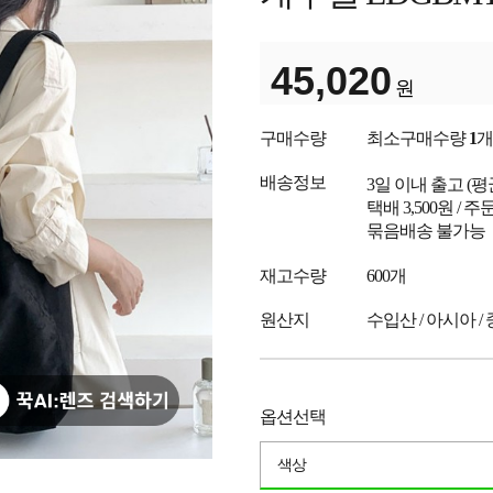
45,020
원
구매수량
최소구매수량
1
개
배송정보
3일 이내 출고
(
택배 3,500원 /
묶음배송 불가능
재고수량
600개
원산지
수입산 / 아시아 /
옵션선택
색상