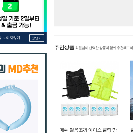
창 보이지않기
창닫기
추천상품
회원님이 선택한 상품과 함께 추천해드리
메쉬 얼음조끼 아이스 쿨링 망