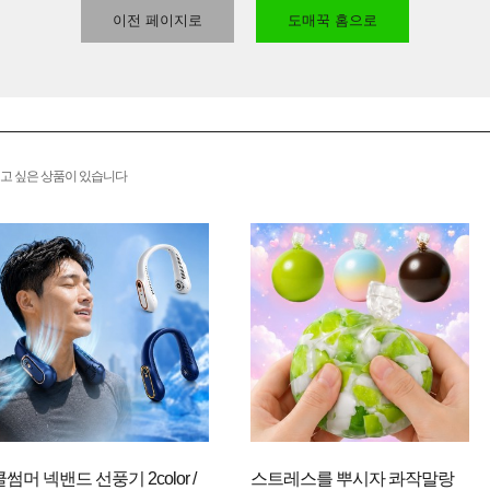
이전 페이지로
도매꾹 홈으로
고 싶은 상품이 있습니다
쿨썸머 넥밴드 선풍기 2color /
스트레스를 뿌시자 콰작말랑