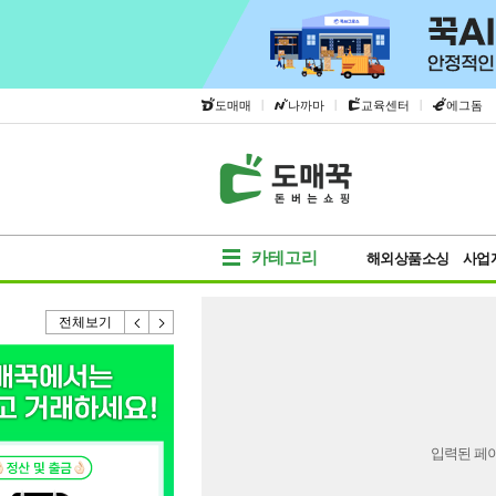
|
|
|
도매매
나까마
교육센터
에그돔
카테고리
해외상품소싱
사업
전체보기
입력된 페