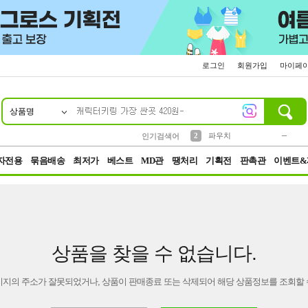
로그인
회원가입
마이페
상품명
10
1
4
5
6
7
8
9
키링
미니
말랑이
선풍기
가방
양말
짱구
텀블러
23
2
1
1
7
3
2
파우치
인기검색어
3
모자
자전용
묶음배송
최저가
베스트
MD관
땡처리
기획전
판촉관
이벤트&
상품을 찾을 수 없습니다.
이지의 주소가 잘못되었거나, 상품이 판매종료 또는 삭제되어 해당 상품정보를 조회할 