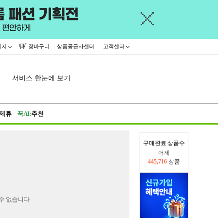
이지
장바구니
상품공급사센터
고객센터
서비스 한눈에 보기
제휴
꾹AI:
추천
구매완료 상품수
어제
445,716
상품
오늘(현재)
22,869
상품
수 없습니다