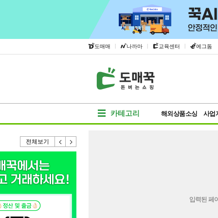
|
|
|
도매매
나까마
교육센터
에그돔
카테고리
해외상품소싱
사업
전체보기
입력된 페