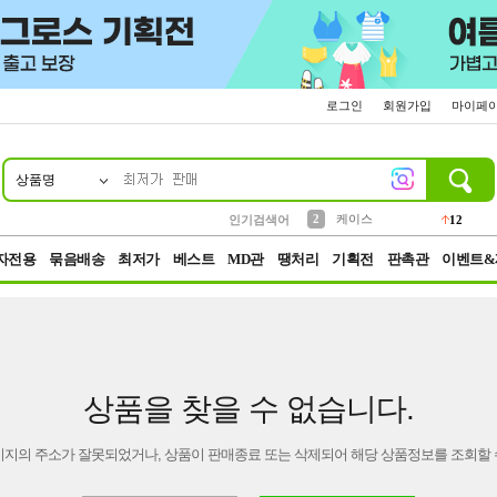
로그인
회원가입
마이페
상품명
10
1
4
5
6
7
8
9
파우치
등산
벨트
실리콘
양말
모자
양산
여성패션
152
395
555
12
1
1
5
3
2
케이스
인기검색어
12
3
생수
454
자전용
묶음배송
최저가
베스트
MD관
땡처리
기획전
판촉관
이벤트&
상품을 찾을 수 없습니다.
이지의 주소가 잘못되었거나, 상품이 판매종료 또는 삭제되어 해당 상품정보를 조회할 