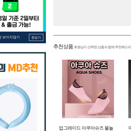
창 보이지않기
창닫기
추천상품
회원님이 선택한 상품과 함께 추천해드리
업그레이드 아쿠아슈즈 물놀