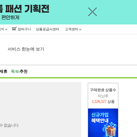
이지
장바구니
상품공급사센터
고객센터
서비스 한눈에 보기
제휴
꾹AI:
추천
구매완료 상품수
지난주
2,326,527
상품
이번주
2,260,957
상품
수 없습니다