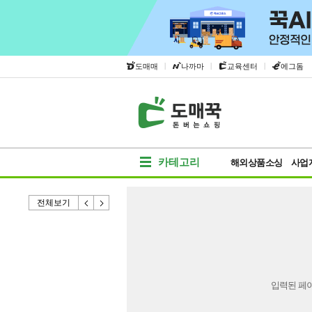
|
|
|
도매매
나까마
교육센터
에그돔
카테고리
해외상품소싱
사업
전체보기
입력된 페