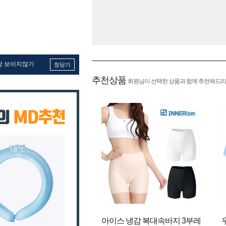
창 보이지않기
창닫기
추천상품
회원님이 선택한 상품과 함께 추천해드리
아이스 냉감 복대속바지 3부레