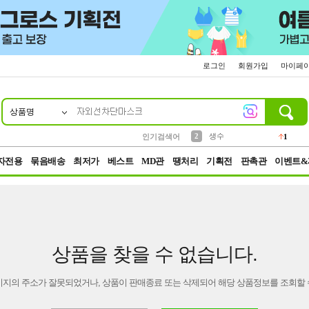
로그인
회원가입
마이페
상품명
10
1
4
5
6
7
8
9
벨트
파우치
등산
실리콘
양말
여성패션
장갑
led
4
3
1
2
4
1
2
생수
인기검색어
1
3
케이스
1
자전용
묶음배송
최저가
베스트
MD관
땡처리
기획전
판촉관
이벤트&
상품을 찾을 수 없습니다.
이지의 주소가 잘못되었거나, 상품이 판매종료 또는 삭제되어 해당 상품정보를 조회할 