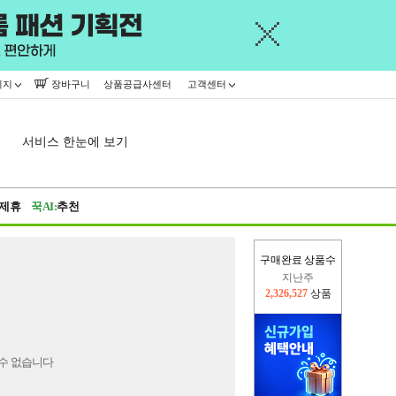
이지
장바구니
상품공급사센터
고객센터
서비스 한눈에 보기
제휴
꾹AI:
추천
구매완료 상품수
지난주
2,326,527
상품
이번주
2,399,266
상품
수 없습니다