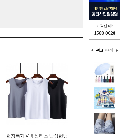
다양한 입점혜택
공급사입점상담
고객센터
1588-0628
광고
런칭특가 V넥 심리스 남성런닝