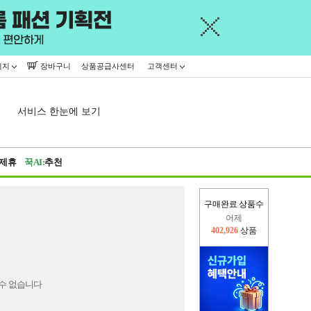
이지
장바구니
상품공급사센터
고객센터
서비스 한눈에 보기
제휴
꾹AI:
추천
구매완료 상품수
어제
402,926
상품
오늘(현재)
400,729
상품
수 없습니다