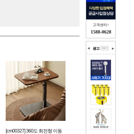
다양한 입점혜택
공급사입점상담
고객센터
1588-0628
광고
[cm00327] 360도 회전형 이동