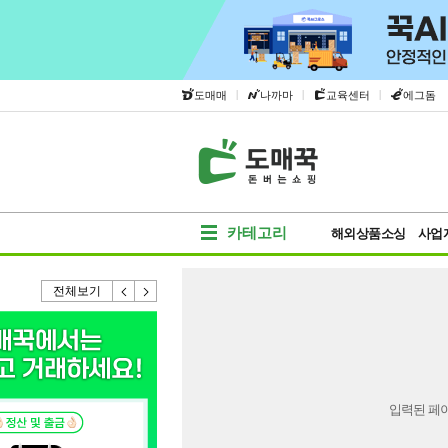
|
|
|
도매매
나까마
교육센터
에그돔
카테고리
해외상품소싱
사업
전체보기
입력된 페