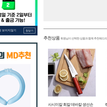
창 보이지않기
창닫기
추천상품
회원님이 선택한 상품과 함께 추천해드리
사시미칼 회칼 데바칼 생선손