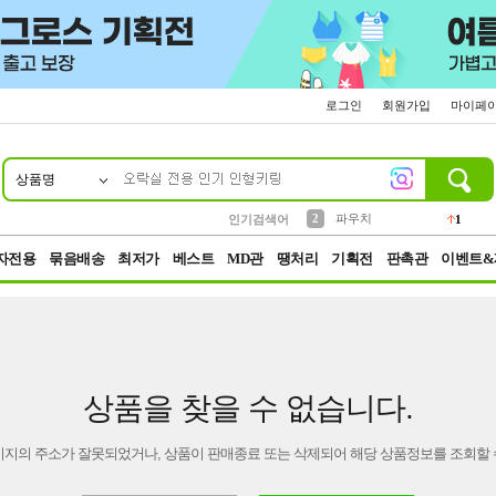
로그인
회원가입
마이페
상품명
10
1
4
5
6
7
8
9
키링
선풍기
말랑이
키캡
텀블러
가방
양말
양산
1
1
5
2
2
2
파우치
인기검색어
1
3
모자
2
자전용
묶음배송
최저가
베스트
MD관
땡처리
기획전
판촉관
이벤트&
상품을 찾을 수 없습니다.
이지의 주소가 잘못되었거나, 상품이 판매종료 또는 삭제되어 해당 상품정보를 조회할 