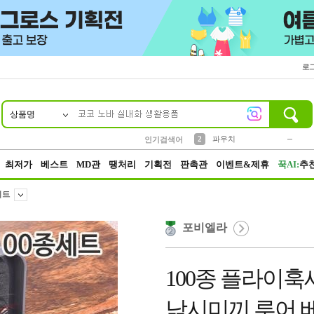
로
상품명
10
1
4
5
6
7
8
9
키링
미니
말랑이
선풍기
가방
양말
짱구
텀블러
23
2
1
1
7
3
2
파우치
인기검색어
3
모자
최저가
베스트
MD관
땡처리
기획전
판촉관
이벤트&제휴
꾹AI:
추
세트
포비엘라
100종 플라이
낚시미끼 루어 