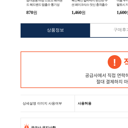
남녀공용 러닝 스포츠 헤어밴
폭신폭신 발바닥이 편안한 쿠
여름 무지
드 헤드밴드 땀흡수 통기성
션 페이크삭스 덧신 충격흡수
팔토시 
미끄럼방지 실리콘 덧신 양말
시
870
1,460
1,600
원
원
구매후기
상품정보
상세설명 이미지 사용여부
사용허용
공급사 공지사항