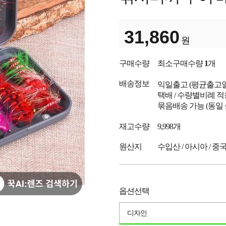
31,860
원
구매수량
최소구매수량
1
개
배송정보
익일출고
(평균출고
택배 / 수량별비례 적
묶음배송 가능 (동일
재고수량
9,998개
원산지
수입산 / 아시아 / 중
옵션선택
디자인