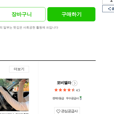
장바구니
구매하기
의 일부는 뜻깊은 사회공헌 활동에 쓰입니다
더보기
포비엘라
4.5
판매1등급
우수공급사
관심공급사