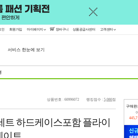
그인
회원가입
마이페이지
장바구니
상품공급사센터
고객센터
서비스 한눈에 보기
천
상품번호 : 60996072
랭킹점수 :
5,080
점
구매완
오늘
342,
훅세트 하드케이스포함 플라이
445,
베이트