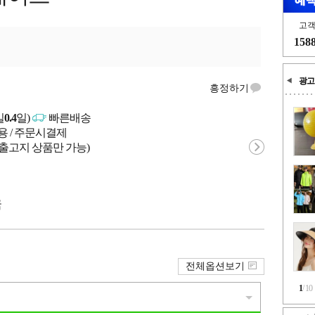
고
158
광고
흥정하기
일
0.4
일)
빠른배송
용 / 주문시결제
 출고지 상품만 가능)
국
전체옵션보기
1
/
10