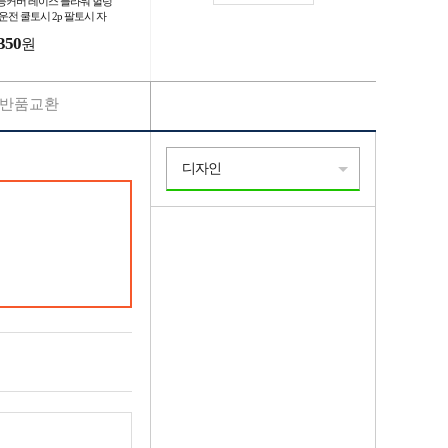
등커버 레이스 플라워 헐렁
 운전 쿨토시 2p 팔토시 자
선차단 여름팔토시
350
원
반품교환
디자인