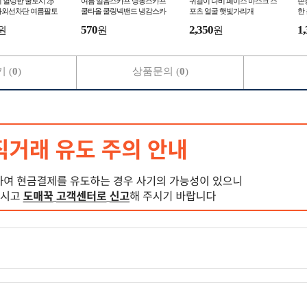
 헐렁한 쿨토시 2p
여름 얼음스카프 냉동스카프
귀걸이 나비 페이스 마스크 스
손
자외선차단 여름팔토
쿨타올 쿨링넥밴드 냉감스카
포츠 얼굴 햇빛가리개
한
프 멀티스카프
외
570
2,350
1,
원
원
원
 (
0
)
상품문의 (
0
)