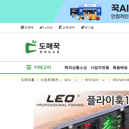
|
|
|
도매매
교육센터
에그돔
나까마
카테고리
해외상품소싱
사업자전용
묶음배송
도매꾹홈
스포츠/레저
낚시
바다낚시
바다낚시