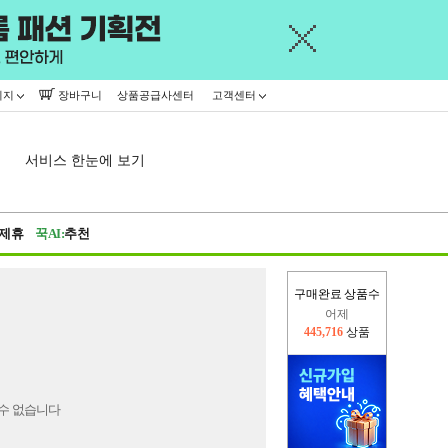
이지
장바구니
상품공급사센터
고객센터
서비스 한눈에 보기
제휴
꾹AI:
추천
구매완료 상품수
어제
445,716
상품
오늘(현재)
165,521
상품
수 없습니다