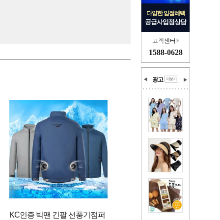
다양한 입점혜택
공급사입점상담
고객센터
1588-0628
광고
KC인증 빅팬 긴팔 선풍기점퍼