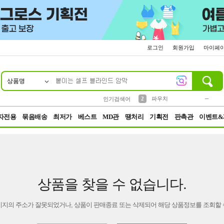
로그인
회원가입
마이페
상품명
10
1
4
5
6
7
8
9
키링
미니
말랑이
선풍기
가방
양말
짱구
텀블러
23
2
1
1
7
3
2
파우치
인기검색어
3
모자
자전용
묶음배송
최저가
베스트
MD관
땡처리
기획전
판촉관
이벤트&
상품을 찾을 수 없습니다.
이지의 주소가 잘못되었거나, 상품이 판매종료 또는 삭제되어 해당 상품정보를 조회할 