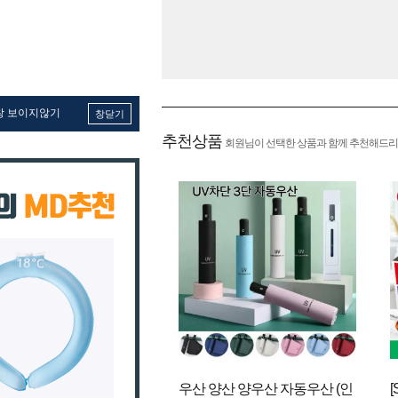
창 보이지않기
창닫기
추천상품
회원님이 선택한 상품과 함께 추천해드리
우산 양산 양우산 자동우산 (인